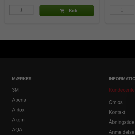
Køb
MÆRKER
INFORMATI
3M
Kundecente
Abena
Om os
Airtox
Kontakt
Akemi
Åbningstide
AQA
Anmeldelse