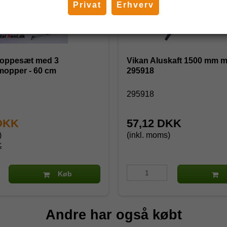
Privat
Erhverv
oppesæt med 3
Vikan Aluskaft 1500 mm m/
mopper - 60 cm
295918
295918
 DKK
57,12 DKK
)
(inkl. moms)
K
Køb
Andre har også købt