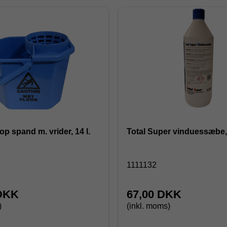
p spand m. vrider, 14 l.
Total Super vinduessæbe, 
1111132
 DKK
67,00 DKK
)
(inkl. moms)