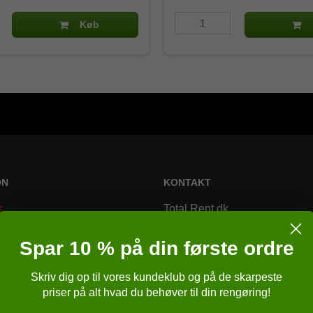
Køb
ON
KONTAKT
r
Total Rent.dk
Bremsagervej 2
Spar 10 % på din første ordre
8230 Åbyhøj
Skriv dig op til vores kundeklub og på de skarpeste
Danmark
r
priser på alt hvad du behøver til din rengøring!
Telefonnr.
:
86257651
r