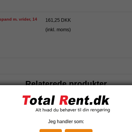
pand m. vrider, 14
161,25 DKK
(inkl. moms)
Relaterede produkter
Jeg handler som: