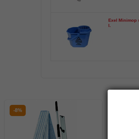
Exel Minimop s
l.
-8%
-20%