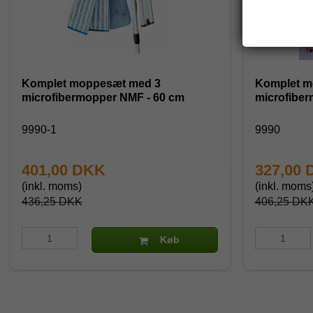
Komplet moppesæt med 3
Komplet m
microfibermopper NMF - 60 cm
microfiber
9990-1
9990
401,00 DKK
327,00
(inkl. moms)
(inkl. moms
436,25 DKK
406,25 DK
Køb