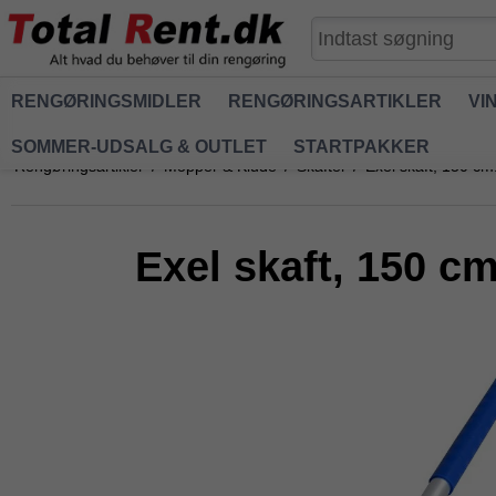
RENGØRINGSMIDLER
RENGØRINGSARTIKLER
VI
SOMMER-UDSALG & OUTLET
STARTPAKKER
Rengøringsartikler
/
Mopper & Klude
/
Skafter
/
Exel skaft, 150 cm
Exel skaft, 150 cm