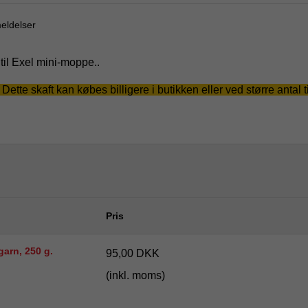
eldelser
 til Exel mini-moppe..
te skaft kan købes billigere i butikken eller ved større antal t
Pris
arn, 250 g.
95,00 DKK
(inkl. moms)