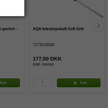
 gevind -
AQA teleskopskaft Soft Grib
7273018000
177,50 DKK
(inkl. moms)
Køb
Køb