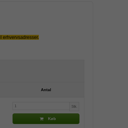
il erhvervsadresser.
Antal
Stk.
Køb