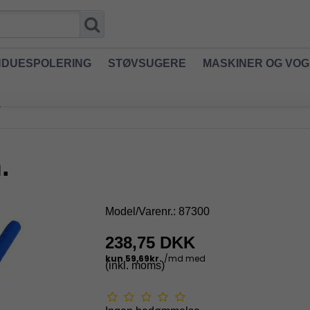
NDUESPOLERING
STØVSUGERE
MASKINER OG VO
.
.
Model/Varenr.:
87300
238,75 DKK
(inkl. moms)