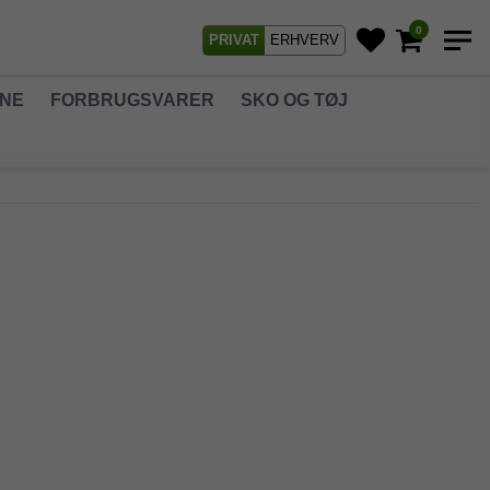
0
PRIVAT
ERHVERV
GNE
FORBRUGSVARER
SKO OG TØJ