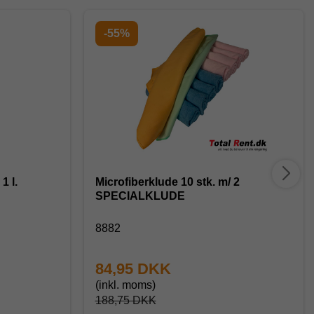
-55%
1 l.
Microfiberklude 10 stk. m/ 2
SPECIALKLUDE
8882
84,95 DKK
(inkl. moms)
188,75 DKK