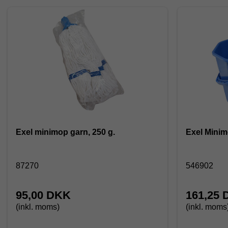
Exel minimop garn, 250 g.
Exel Minimo
87270
546902
95,00 DKK
161,25
(inkl. moms)
(inkl. moms