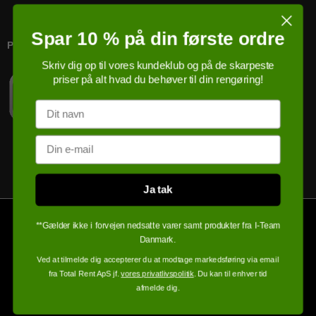
Spar 10 % på din første ordre
PRICERUNNER KØBSGARANTI
Skriv dig op til vores kundeklub og på de skarpeste
priser på alt hvad du behøver til din rengøring!
Navn
Email
Ja tak
**Gælder ikke i forvejen nedsatte varer samt produkter fra I-Team
Danmark.
Ved at tilmelde dig accepterer du at modtage markedsføring via email
fra Total Rent ApS jf.
vores privatlivspolitik
. Du kan til enhver tid
afmelde dig.
100% sikker handel