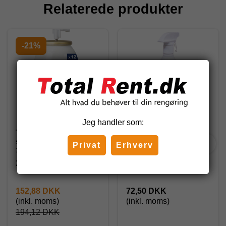
Relaterede produkter
-21%
Jeg handler som:
Tork A1 Airfreshener
Lotus Lugtfjerner, 500
spray Aerosol / tropical,
ml.
Privat
Erhverv
75 ml. - 236051
236051
5709834230311n
152,88 DKK
72,50 DKK
(inkl. moms)
(inkl. moms)
194,12 DKK