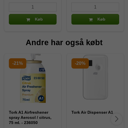
Køb
Køb
Andre har også købt
-21%
-20%
Tork A1 Airfreshener
Tork Air Dispenser A1
spray Aerosol / citrus,
75 ml. - 236050