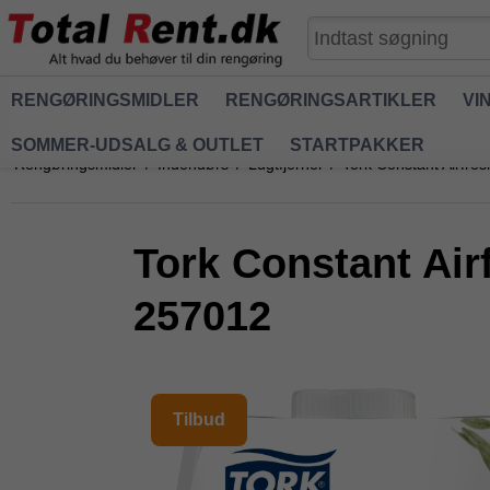
RENGØRINGSMIDLER
RENGØRINGSARTIKLER
VI
SOMMER-UDSALG & OUTLET
STARTPAKKER
Rengøringsmidler
/
Indendørs
/
Lugtfjerner
/
Tork Constant Airfres
Tork Constant Airf
257012
Tilbud