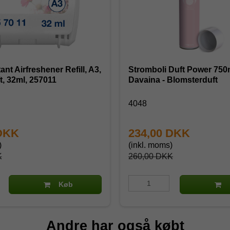
nt Airfreshener Refill, A3,
Stromboli Duft Power 750m
t, 32ml, 257011
Davaina - Blomsterduft
4048
 DKK
234,00 DKK
)
(inkl. moms)
K
260,00 DKK
Køb
Andre har også købt