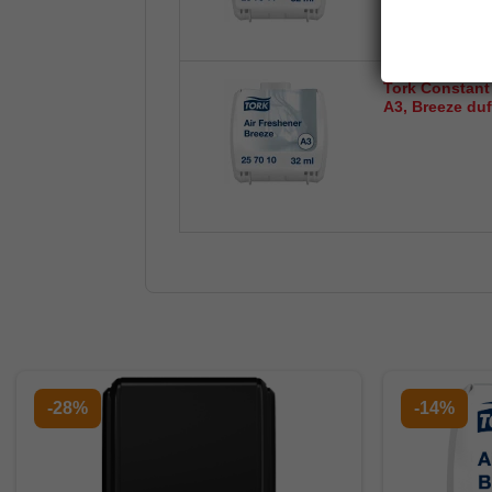
Tork Constant 
A3, Breeze duf
-28%
-14%