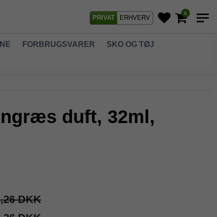
0
PRIVAT
ERHVERV
GNE
FORBRUGSVARER
SKO OG TØJ
ongræs duft, 32ml,
8,26 DKK