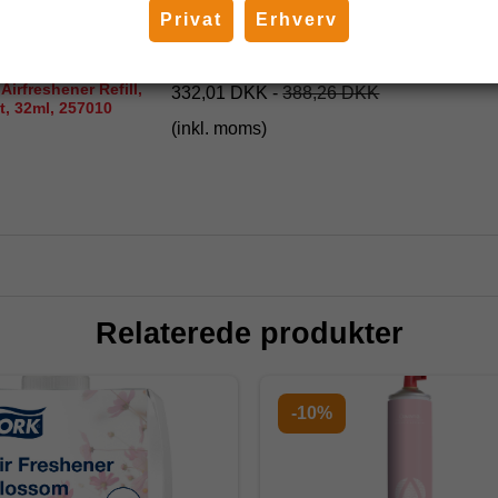
Privat
Erhverv
Airfreshener Refill,
332,01 DKK
-
388,26 DKK
t, 32ml, 257010
(inkl. moms)
Relaterede produkter
-10%