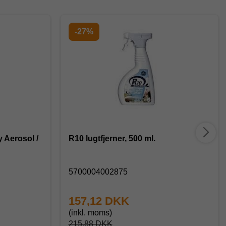
-27%
 Aerosol /
R10 lugtfjerner, 500 ml.
5700004002875
157,12 DKK
(inkl. moms)
215,88 DKK