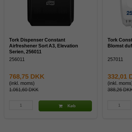
Tork Dispenser Constant
Tork Consta
Airfreshener Sort A3, Elevation
Blomst duf
Serien, 256011
256011
257011
768,75 DKK
332,01
(inkl. moms)
(inkl. moms
1.061,60 DKK
388,26 DK
Køb