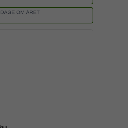
 DAGE OM ÅRET
skes.