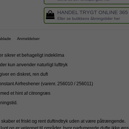
HANDEL TRYGT ONLINE 365
Eller se butikkens åbningstider her
ablade
Anmeldelser
r sikrer et behageligt indeklima
er kun anvender naturligt lufttryk
iver en diskret, ren duft
tant Airfreshener (varenr. 256010 / 256011)
 med et hint af citrongræs
ningstid.
 skaber et friskt og rent duftindtryk uden at være påtrængende.
t lugt og er velegnet til områder, hvor parfumerede dufte ikke øn