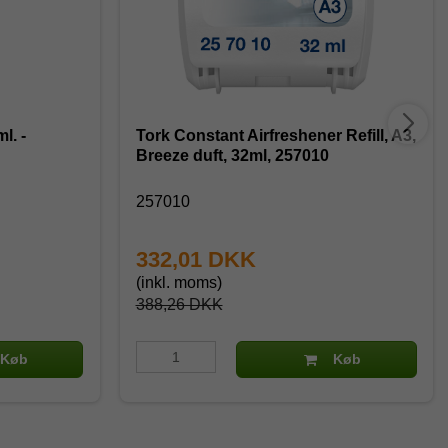
l. -
Tork Constant Airfreshener Refill, A3,
Breeze duft, 32ml, 257010
257010
332,01 DKK
(inkl. moms)
388,26 DKK
Køb
Køb