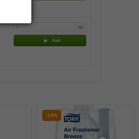
Stk.
Køb
-14%