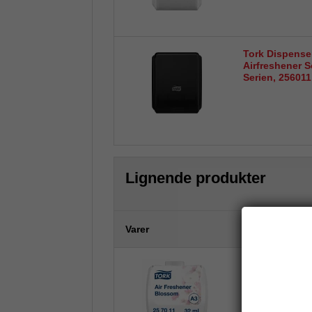
Tork Dispense
Airfreshener S
Serien, 256011
Lignende produkter
Varer
Tork Constant 
A3, Blomst duf