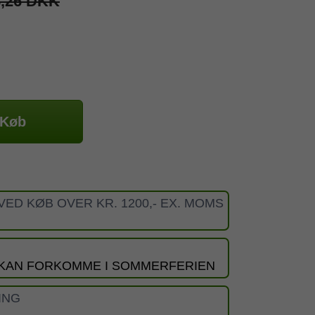
8,26 DKK
Køb
VED KØB OVER KR. 1200,- EX. MOMS
 KAN FORKOMME I SOMMERFERIEN
ING