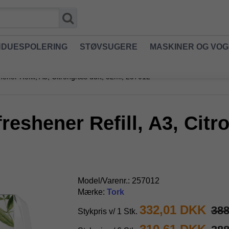
NDUESPOLERING
STØVSUGERE
MASKINER OG VO
hener Refill, A3, Citrongræs duft, 32ml, 257012
reshener Refill, A3, Citr
Model/Varenr.:
257012
Mærke:
Tork
332,01 DKK
38
Stykpris v/ 1 Stk.