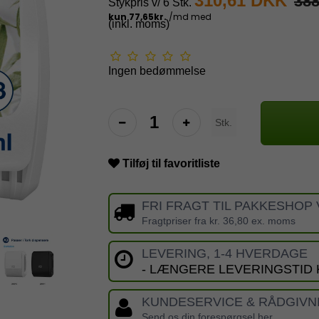
310,61 DKK
38
Stykpris v/ 6 Stk.
(inkl. moms)
Ingen bedømmelse
Stk.
Tilføj til favoritliste
FRI FRAGT TIL PAKKESHOP 
Fragtpriser fra kr. 36,80 ex. moms
LEVERING, 1-4 HVERDAGE
- LÆNGERE LEVERINGSTID
KUNDESERVICE & RÅDGIVN
Send os din forespørgsel her