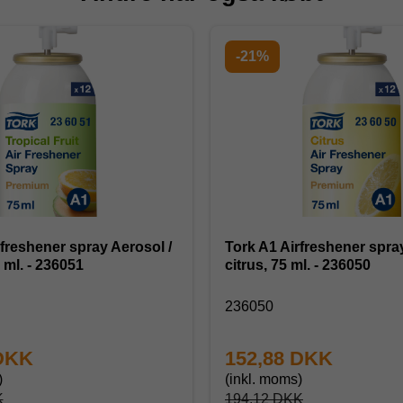
-21%
rfreshener spray Aerosol /
Tork A1 Airfreshener spray
5 ml. - 236051
citrus, 75 ml. - 236050
236050
 DKK
152,88 DKK
)
(inkl. moms)
K
194,12 DKK