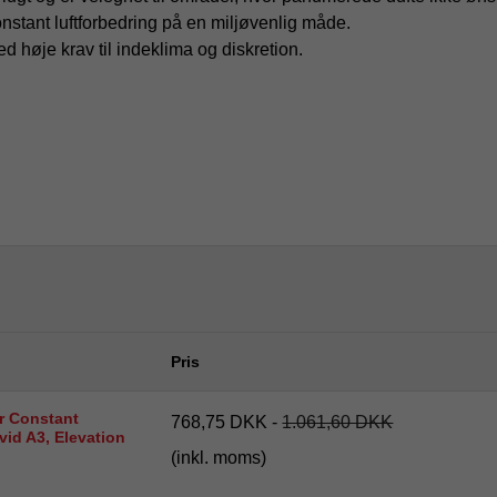
konstant luftforbedring på en miljøvenlig måde.
med høje krav til indeklima og diskretion.
Pris
r Constant
768,75 DKK
-
1.061,60 DKK
vid A3, Elevation
(inkl. moms)