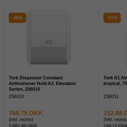
-28%
-21%
Tork Dispenser Constant
Tork A1 Ai
Airfreshener Hvid A3, Elevation
tropical, 7
Serien, 256010
256010
236051
768,75 DKK
152,88
(inkl. moms)
(inkl. moms
1.061,60 DKK
194,12 DK