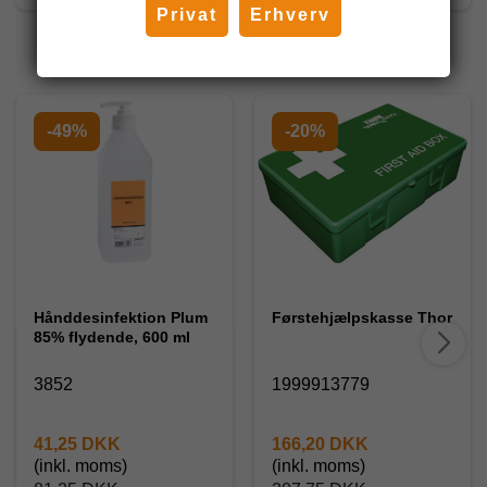
Privat
Erhverv
Andre har også købt
-49%
-20%
Hånddesinfektion Plum
Førstehjælpskasse Thor
85% flydende, 600 ml
3852
1999913779
41,25 DKK
166,20 DKK
(inkl. moms)
(inkl. moms)