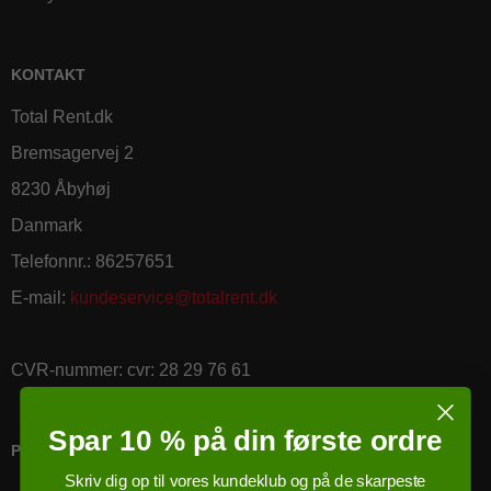
KONTAKT
Total Rent.dk
Bremsagervej 2
8230 Åbyhøj
Danmark
Telefonnr.
:
86257651
E-mail
:
kundeservice@totalrent.dk
CVR-nummer
:
cvr: 28 29 76 61
Spar 10 % på din første ordre
PRICERUNNER KØBSGARANTI
Skriv dig op til vores kundeklub og på de skarpeste