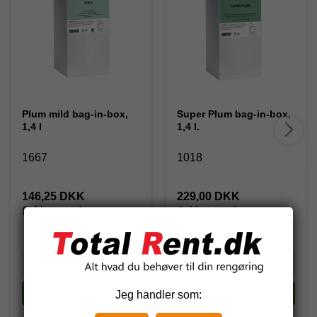
Plum mild bag-in-box,
Super Plum bag-in-box,
1,4 l
1,4 l.
1667
1018
146,25 DKK
229,00 DKK
(inkl. moms)
(inkl. moms)
Køb
Køb
Jeg handler som: