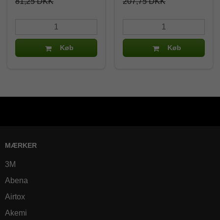
81,25 DKK
207,75 DKK
Køb
Køb
MÆRKER
3M
Abena
Airtox
Akemi