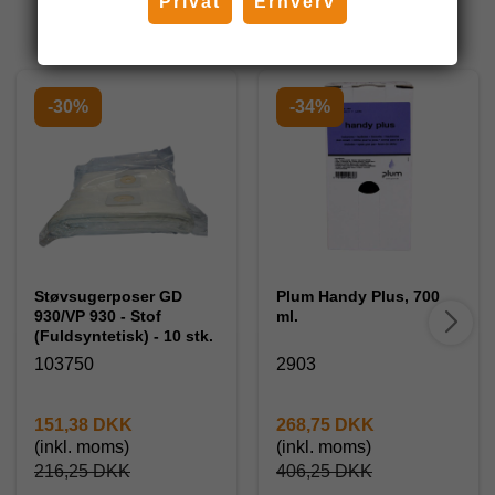
Privat
Erhverv
Andre har også købt
-30%
-34%
Støvsugerposer GD
Plum Handy Plus, 700
930/VP 930 - Stof
ml.
(Fuldsyntetisk) - 10 stk.
103750
2903
151,38 DKK
268,75 DKK
(inkl. moms)
(inkl. moms)
216,25 DKK
406,25 DKK