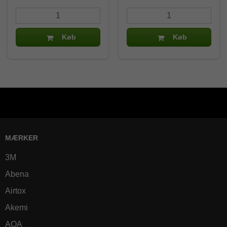
Køb
Køb
MÆRKER
3M
Abena
Airtox
Akemi
AQA