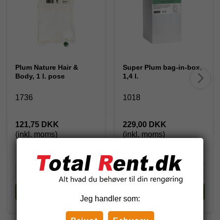
Plum Nature Hair &
Super Plum bag-in-box,
Body, 1 l. pose
1,4 l.
1736
1018
121,75 DKK
229,00 DKK
(inkl. moms)
(inkl. moms)
Køb
Køb
Jeg handler som: