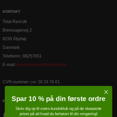
KONTAKT
Total Rent.dk
Bremsagervej 2
8230 Åbyhøj
Danmark
Telefonnr.
:
86257651
E-mail
:
kundeservice@totalrent.dk
CVR-nummer
:
cvr: 28 29 76 61
Spar 10 % på din første ordre
PRICERUNNER KØBSGARANTI
Skriv dig op til vores kundeklub og på de skarpeste
priser på alt hvad du behøver til din rengøring!