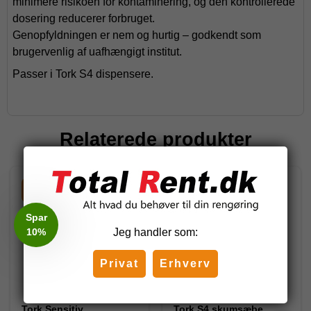
minimere risikoen for kontaminering, og den kontrollerede
dosering reducerer forbruget.
Genopfyldningen er nem og hurtig – godkendt som
brugervenlig af uafhængigt institut.
Passer i Tork S4 dispensere.
Relaterede produkter
-15%
Spar
10%
Jeg handler som:
Privat
Erhverv
Tork Sensitiv
Tork S4 skumsæbe,