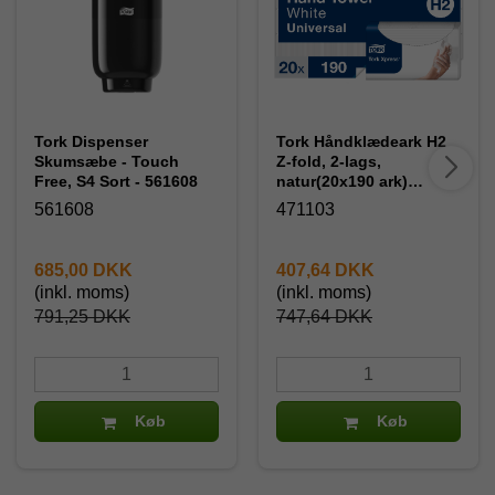
Tork Dispenser
Tork Håndklædeark H2
Skumsæbe - Touch
Z-fold, 2-lags,
Free, S4 Sort - 561608
natur(20x190 ark)
471103
561608
471103
685,00 DKK
407,64 DKK
(inkl. moms)
(inkl. moms)
791,25 DKK
747,64 DKK
Køb
Køb