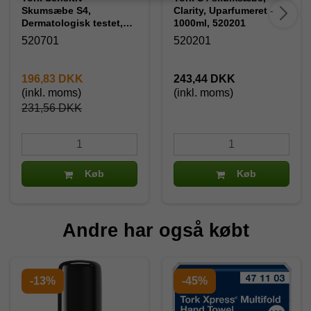
Skumsæbe S4,
Clarity, Uparfumeret -
Dermatologisk testet,
1000ml, 520201
1000ml - 520701
520701
520201
196,83 DKK
243,44 DKK
(inkl. moms)
(inkl. moms)
231,56 DKK
Køb
Køb
Andre har også købt
-13%
-45%