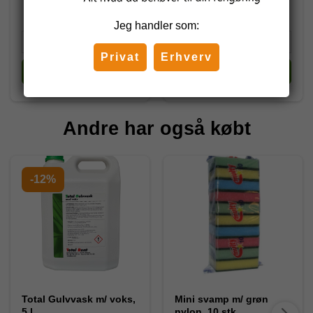
Jeg handler som:
Privat
Erhverv
Køb
Køb
Andre har også købt
-12%
Total Gulvvask m/ voks,
Mini svamp m/ grøn
5 l.
nylon, 10 stk.