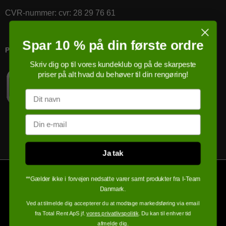
CVR-nummer
:
cvr: 28 29 76 61
Spar 10 % på din første ordre
PRICERUNNER KØBSGARANTI
Skriv dig op til vores kundeklub og på de skarpeste
priser på alt hvad du behøver til din rengøring!
Navn
Email
Ja tak
**Gælder ikke i forvejen nedsatte varer samt produkter fra I-Team
Danmark.
Ved at tilmelde dig accepterer du at modtage markedsføring via email
fra Total Rent ApS jf.
vores privatlivspolitik
. Du kan til enhver tid
afmelde dig.