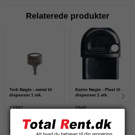
Relaterede produkter
Tork Nøgle - metal til
Katrin Nøgle - Plast til
dispenser 1 stk.
dispenser 1 stk.
12397
5848
12,50 DKK
13,25 DKK
(inkl. moms)
(inkl. moms)