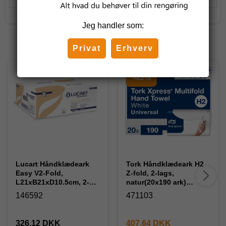
Jeg handler som:
Relaterede produkter
Privat
Erhverv
-45%
Lucart Håndklædeark
Tork Håndklædeark H2
Easy V2-Fold,
Z-fold, 2-lags,
L21xB21xD10.5cm, 2-
natur(20x190 ark)
lags Ecolabel Hvid,
471103
146592
471103
20x190 ark (863048J)
326,12 DKK
407,64 DKK