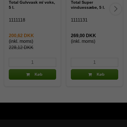
Total Gulvvask m/ voks,
Total Super
5 l.
vinduessæbe, 5 l.
1111118
1111131
200,62 DKK
269,00 DKK
(inkl. moms)
(inkl. moms)
228,12 DKK
Køb
Køb