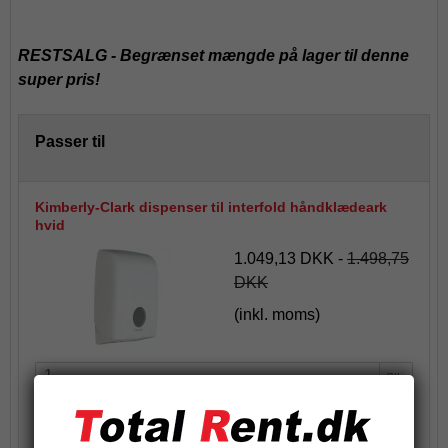
RESTSALG - Begrænset mængde på lager til denne
super pris!
Passer til
Kimberly-Clark dispenser til interfold håndklædeark
hvid
1.049,13 DKK
-
1.498,75
DKK
(inkl. moms)
Stk.
Køb