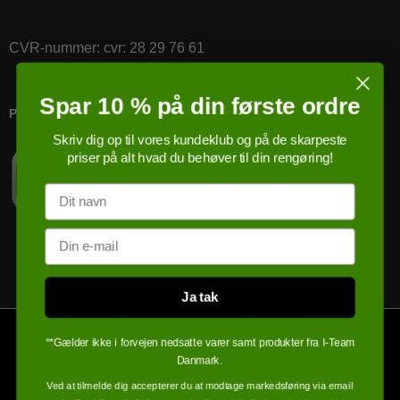
CVR-nummer
:
cvr: 28 29 76 61
Spar 10 % på din første ordre
PRICERUNNER KØBSGARANTI
Skriv dig op til vores kundeklub og på de skarpeste
priser på alt hvad du behøver til din rengøring!
Navn
Email
Ja tak
**Gælder ikke i forvejen nedsatte varer samt produkter fra I-Team
Danmark.
Ved at tilmelde dig accepterer du at modtage markedsføring via email