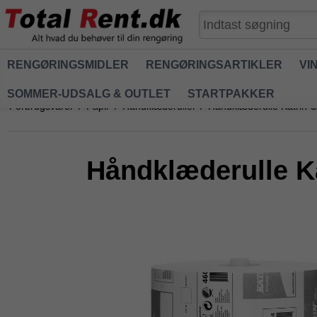
RENGØRINGSMIDLER
RENGØRINGSARTIKLER
VI
SOMMER-UDSALG & OUTLET
STARTPAKKER
Forbrugsvarer
/
Papir
/
Håndklæderuller
/
Håndklæderulle Katrin C
Håndklæderulle Ka