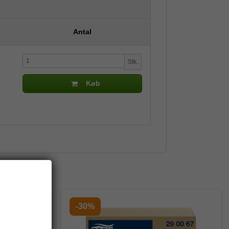
Antal
Stk.
Køb
-30%