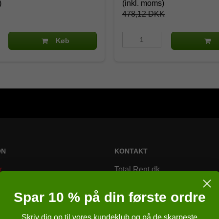
)
(inkl. moms)
478,12 DKK
Køb
ON
KONTAKT
r
Total Rent.dk
Bremsagervej 2
Spar 10 % på din første ordre
8230 Åbyhøj
Skriv dig op til vores kundeklub og på de skarpeste
Danmark