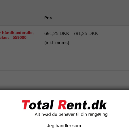
Pris
r håndklæderulle,
691,25 DKK
-
791,25 DKK
plast - 559000
(inkl. moms)
Relaterede produkter
Jeg handler som: