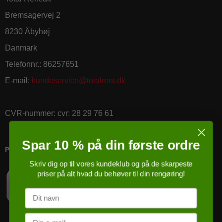
Bremsagervej 2
8230 Åbyhøj
Danmark
Telefonnr.
:
86257651
E-mail
:
kundeservice@totalrent.dk
CVR-nummer
:
cvr: 28 29 76 61
Spar 10 % på din første ordre
PRICERUNNER KØBSGARANTI
Skriv dig op til vores kundeklub og på de skarpeste
priser på alt hvad du behøver til din rengøring!
Navn
Email