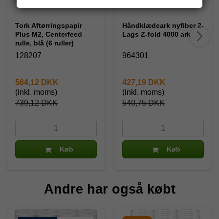
Tork Aftørringspapir
Håndklædeark nyfiber 2-
Plus M2, Centerfeed
Lags Z-fold 4000 ark
rulle, blå (6 ruller)
128207
964301
564,12 DKK
427,19 DKK
(inkl. moms)
(inkl. moms)
739,12 DKK
540,75 DKK
Køb
Køb
Andre har også købt