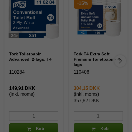
-15%
Tork Toiletpapir
Tork T4 Extra Soft
Advanced, 2-lags, T4
Premium Toiletpapir - 4-
lags
110284
110406
149,91 DKK
304,15 DKK
(inkl. moms)
(inkl. moms)
357,82 DKK
Køb
Køb