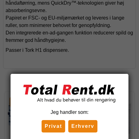
håndaftørring, mens QuickDry™-teknologien giver høj
absorberingsevne.
Papiret er FSC- og EU-miljømærket og leveres i lange
ruller, som minimerer behovet for genopfyldning.
Den integrerede en-ad-gangen funktion reducerer spild og
fremmer god håndhygiejne.
Passer i Tork H1 dispensere.
Relaterede produkter
-24%
-21%
Jeg handler som:
Privat
Erhverv