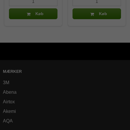
Køb
Køb
MÆRKER
3M
Abena
Airtox
Akemi
AQA