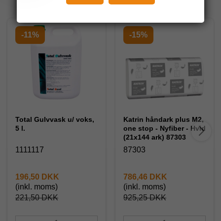
-11%
-15%
Total Gulvvask u/ voks,
Katrin håndark plus M2,
5 l.
one stop - Nyfiber - Hvid
(21x144 ark) 87303
1111117
87303
196,50 DKK
786,46 DKK
(inkl. moms)
(inkl. moms)
221,50 DKK
925,25 DKK