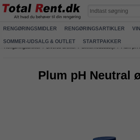
RENGØRINGSMIDLER
RENGØRINGSARTIKLER
VI
SOMMER-UDSALG & OUTLET
STARTPAKKER
Rengøringsartikler
/
Diverse artikler
/
Sikkerhedsudstyr
/
Plum pH N
Plum pH Neutral ø