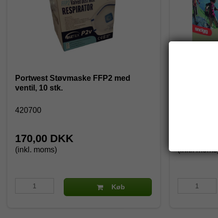
Portwest Støvmaske FFP2 med
Førstehjæl
ventil, 10 stk.
First-Aid
420700
10000030
170,00 DKK
235,00
(inkl. moms)
(inkl. moms
Køb