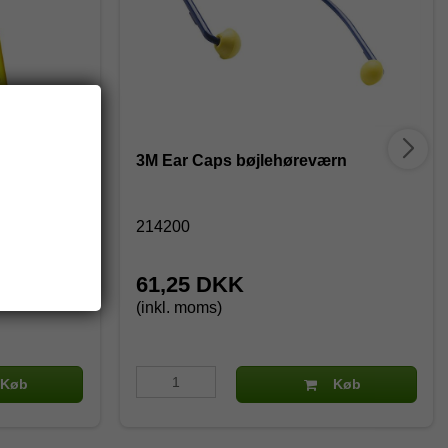
3M Ear Caps bøjlehøreværn
214200
61,25 DKK
(inkl. moms)
Køb
Køb