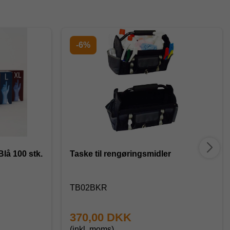
-6%
Blå 100 stk.
Taske til rengøringsmidler
TB02BKR
370,00 DKK
(inkl. moms)