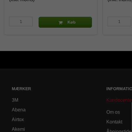
Køb
MÆRKER
INFORMATI
3M
Kundecente
Abena
Om os
Airtox
Kontakt
Akemi
Åbningstide