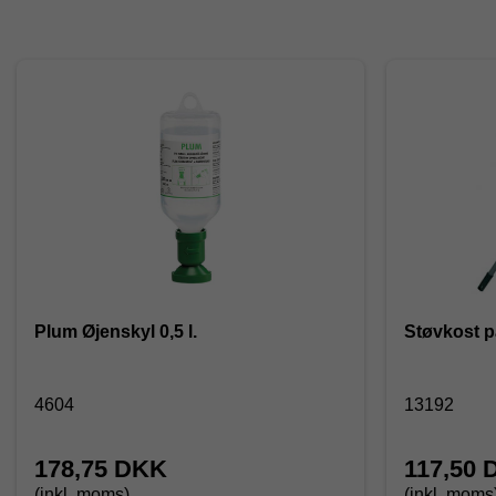
Plum Øjenskyl 0,5 l.
Støvkost p
4604
13192
178,75 DKK
117,50 
(inkl. moms)
(inkl. moms