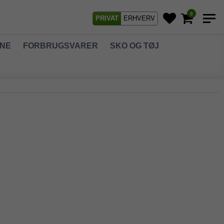
0
PRIVAT
ERHVERV
GNE
FORBRUGSVARER
SKO OG TØJ