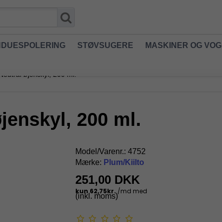
NDUESPOLERING
STØVSUGERE
MASKINER OG VO
eutral øjenskyl, 200 ml.
jenskyl, 200 ml.
Model/Varenr.:
4752
Mærke:
Plum/Kiilto
251,00 DKK
(inkl. moms)