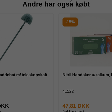
Andre har også købt
-15%
addehat m/ teleskopskaft
Nitril Handsker u/ talkum, 
41522
DKK
47,81 DKK
)
(inkl. moms)