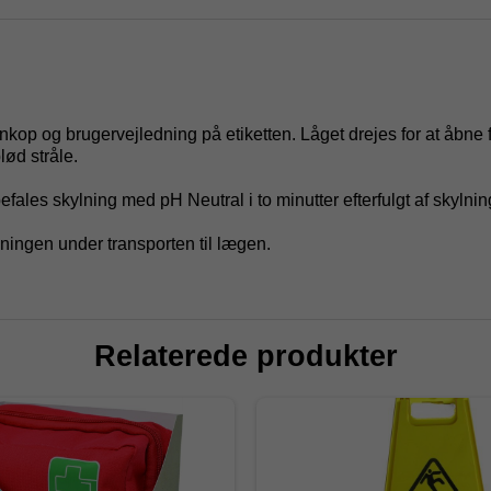
op og brugervejledning på etiketten. Låget drejes for at åbne fl
lød stråle.
fales skylning med pH Neutral i to minutter efterfulgt af skyln
lningen under transporten til lægen.
Relaterede produkter