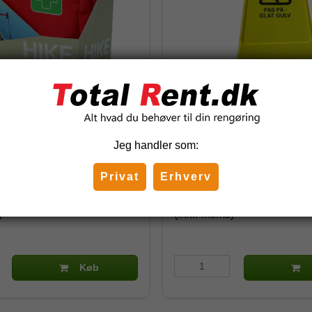
pstaske Snøgg - Hike-
Advarselskilt "glat gulv"
Jeg handler som:
13
19519
Privat
Erhverv
 DKK
171,25 DKK
)
(inkl. moms)
Køb