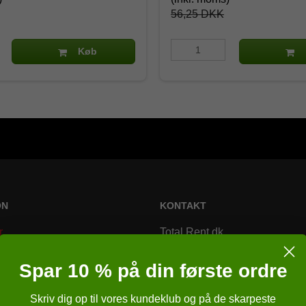
56,25 DKK
Køb
ON
KONTAKT
r
Total Rent.dk
Bremsagervej 2
Spar 10 % på din første ordre
8230 Åbyhøj
Skriv dig op til vores kundeklub og på de skarpeste
Danmark
r