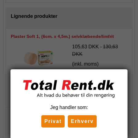
Lignende produkter
Plaster Soft 1, (6cm. x 4,5m.) selvklæbende/limfrit
105,63 DKK
-
130,63
DKK
(inkl. moms)
Stk.
Køb
Jeg handler som:
Plaster Soft 1 - Smal (3cm. x 4,5m.) selvklæbende/limfri
Privat
Erhverv
85,80 DKK
-
107,25 DKK
(inkl. moms)