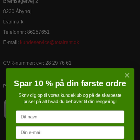
Bremsagervej 2
8230 Åbyhøj
Danmark
Telefonnr.
:
86257651
E-mail
:
kundeservice@totalrent.dk
CVR-nummer
:
cvr: 28 29 76 61
Spar 10 % på din første ordre
PRICERUNNER KØBSGARANTI
Skriv dig op til vores kundeklub og på de skarpeste
priser på alt hvad du behøver til din rengøring!
Navn
Email