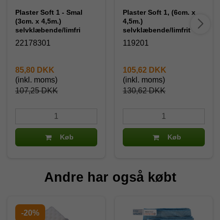
Plaster Soft 1 - Smal
Plaster Soft 1, (6cm. x
(3cm. x 4,5m.)
4,5m.)
selvklæbende/limfri
selvklæbende/limfrit
22178301
119201
85,80 DKK
105,62 DKK
(inkl. moms)
(inkl. moms)
107,25 DKK
130,62 DKK
Køb
Køb
Andre har også købt
-20%