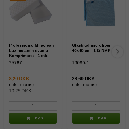
Professional Miraclean
Glasklud microfiber
Lux melamin svamp -
40x40 cm - blå NMF
Komprimeret - 1 stk.
25767
19089-1
8,20 DKK
28,69 DKK
(inkl. moms)
(inkl. moms)
10,25 DKK
Køb
Køb