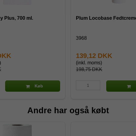
 Plus, 700 ml.
Plum Locobase Fedtcreme
3968
 DKK
139,12 DKK
)
(inkl. moms)
K
198,75 DKK
Køb
Andre har også købt