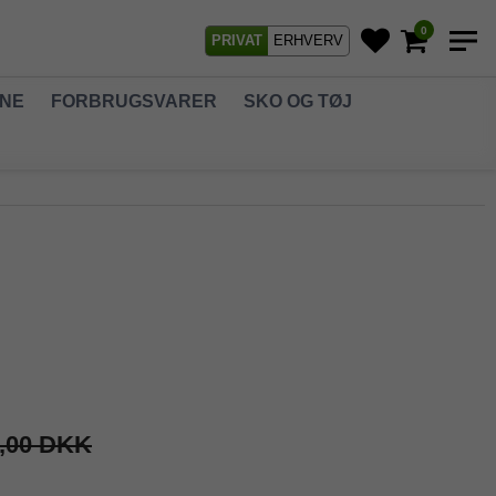
0
PRIVAT
ERHVERV
GNE
FORBRUGSVARER
SKO OG TØJ
,00 DKK