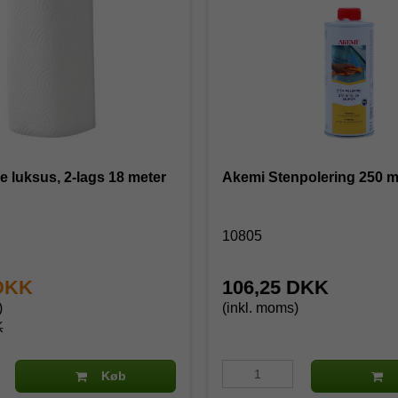
e luksus, 2-lags 18 meter
Akemi Stenpolering 250 m
10805
 DKK
106,25 DKK
)
(inkl. moms)
K
Køb