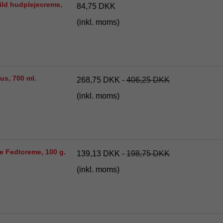
ld hudplejecreme,
84,75 DKK
(inkl. moms)
us, 700 ml.
268,75 DKK
-
406,25 DKK
(inkl. moms)
 Fedtcreme, 100 g.
139,13 DKK
-
198,75 DKK
(inkl. moms)