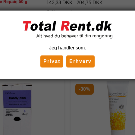
 Repair, 50 g.
143,33 DKK
-
204,75 DKK
(inkl. moms)
Jeg handler som:
Privat
Erhverv
Relaterede produkter
-30%