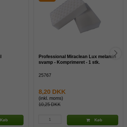
l
Professional Miraclean Lux melamin
svamp - Komprimeret - 1 stk.
25767
8,20 DKK
(inkl. moms)
10,25 DKK
Køb
Køb