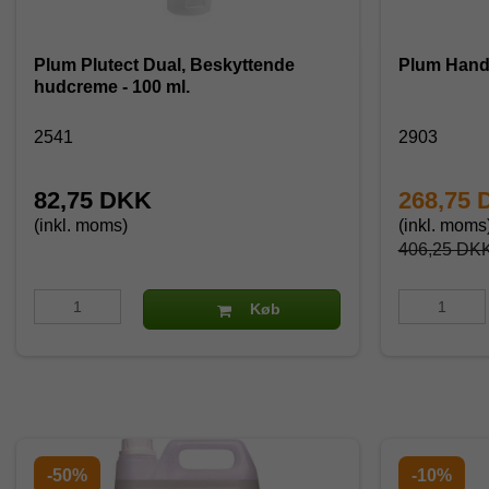
Plum Plutect Dual, Beskyttende
Plum Handy
hudcreme - 100 ml.
2541
2903
82,75 DKK
268,75
(inkl. moms)
(inkl. moms
406,25 DK
Køb
-50%
-10%