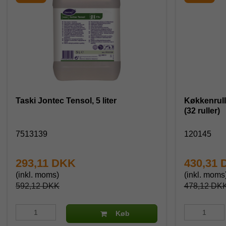
Taski Jontec Tensol, 5 liter
Køkkenrull
(32 ruller)
7513139
120145
293,11 DKK
430,31
(inkl. moms)
(inkl. moms
592,12 DKK
478,12 DK
Køb