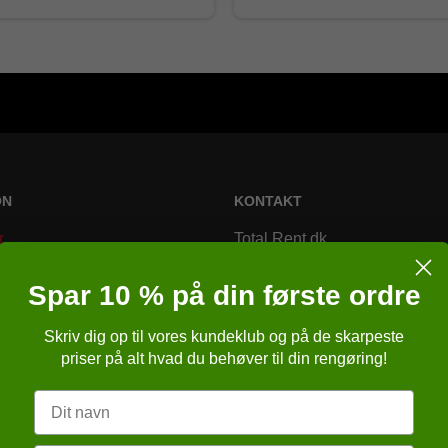
ON
KONTAKT
r
Total Rent.dk
Bremsagervej 2
Spar 10 % på din første ordre
8230 Åbyhøj
Skriv dig op til vores kundeklub og på de skarpeste
Danmark
r
priser på alt hvad du behøver til din rengøring!
Telefonnr.
:
86257651
r
Navn
E-mail
:
kundeservice@totalren
ngelser
sbrugsanvisning (APB)