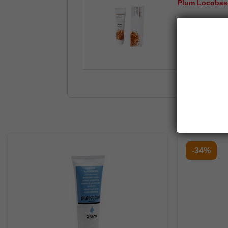
Plum Locobase
-34%