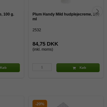
, 100 g.
Plum Handy Mild hudplejecreme, 100
ml
2532
84,75 DKK
(inkl. moms)
Køb
Køb
-20%