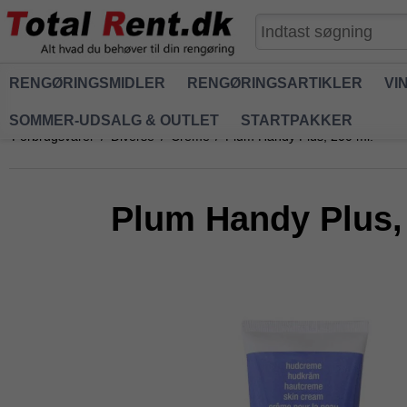
RENGØRINGSMIDLER
RENGØRINGSARTIKLER
VI
SOMMER-UDSALG & OUTLET
STARTPAKKER
Forbrugsvarer
/
Diverse
/
Creme
/
Plum Handy Plus, 200 ml.
Plum Handy Plus,