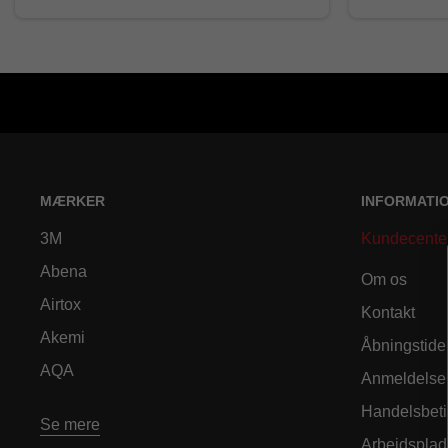
MÆRKER
INFORMATI
3M
Kundecente
Abena
Om os
Airtox
Kontakt
Akemi
Åbningstide
AQA
Anmeldelse
Handelsbeti
Se mere
Arbejdsplad