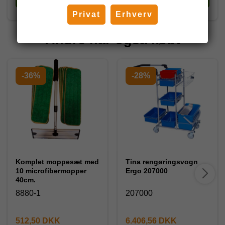
Privat
Erhverv
Andre har også købt
-36%
-28%
Komplet moppesæt med
Tina rengøringsvogn
10 microfibermopper
Ergo 207000
40cm.
8880-1
207000
512,50 DKK
6.406,56 DKK