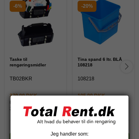
-6%
-20%
Taske til
Tina spand 6 ltr. BLÅ
rengøringsmidler
108218
TB02BKR
108218
370,00 DKK
105,00 DKK
(inkl. moms)
(inkl. moms)
393,75 DKK
131,25 DKK
Jeg handler som:
Køb
Køb