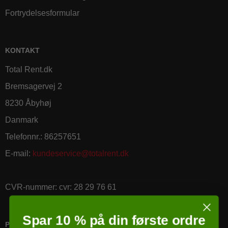
Fortrydelsesformular
KONTAKT
Total Rent.dk
Bremsagervej 2
8230 Åbyhøj
Danmark
Telefonnr.
:
86257651
E-mail
:
kundeservice@totalrent.dk
CVR-nummer
:
cvr: 28 29 76 61
Spar 10 % på din første ordre
PRICERUNNER KØBSGARANTI