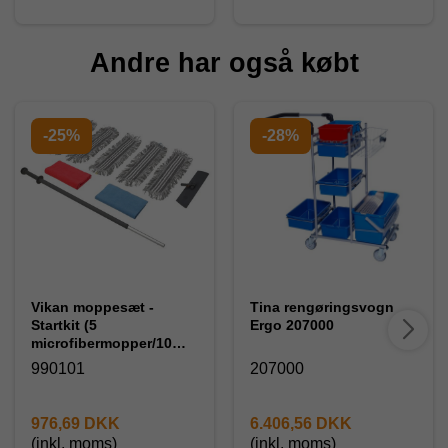
Andre har også købt
-25%
-28%
Vikan moppesæt -
Tina rengøringsvogn
Startkit (5
Ergo 207000
microfibermopper/10
klude)
990101
207000
976,69 DKK
6.406,56 DKK
(inkl. moms)
(inkl. moms)