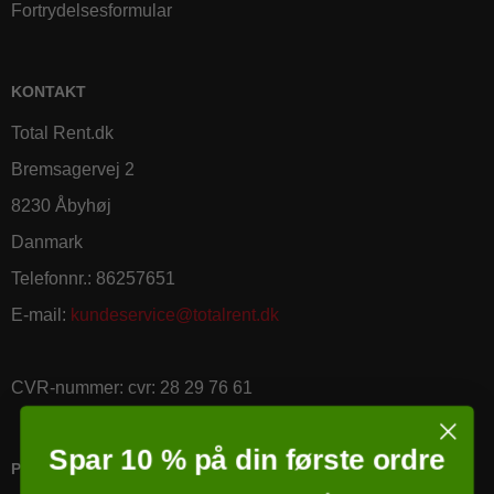
Fortrydelsesformular
KONTAKT
Total Rent.dk
Bremsagervej 2
8230 Åbyhøj
Danmark
Telefonnr.
:
86257651
E-mail
:
kundeservice@totalrent.dk
CVR-nummer
:
cvr: 28 29 76 61
Spar 10 % på din første ordre
PRICERUNNER KØBSGARANTI