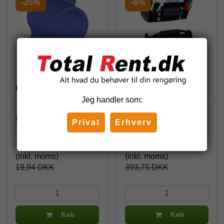
-25%
-6%
DIT sækkeclips, blå
Taske til
rengøringsmidler
Jeg handler som:
602461
TB02BKR
Privat
Erhverv
14,95 DKK
370,00 DKK
(inkl. moms)
(inkl. moms)
19,94 DKK
393,75 DKK
Køb
Køb