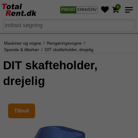
0
PRIVAT
ERHVERV
Maskiner og vogne
/
Rengøringsvogne
/
Spande & tilbehør
/
DIT skafteholder, drejelig
DIT skafteholder,
drejelig
Tilbud