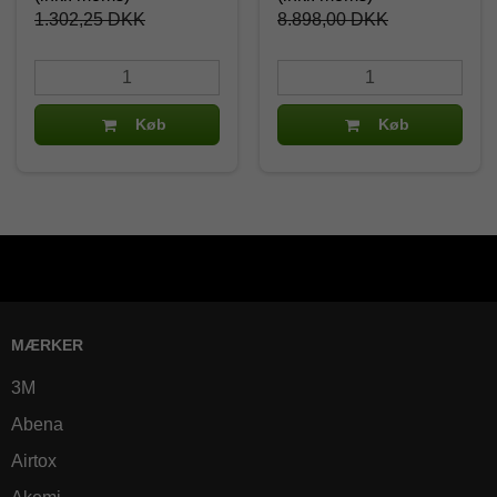
1.302,25 DKK
8.898,00 DKK
Køb
Køb
MÆRKER
3M
Abena
Airtox