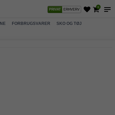
0
PRIVAT
ERHVERV
GNE
FORBRUGSVARER
SKO OG TØJ