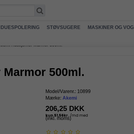
NDUESPOLERING
STØVSUGERE
MASKINER OG VO
Akemi Rustfjerner Marmor 500ml.
r Marmor 500ml.
Model/Varenr.:
10899
Mærke:
Akemi
206,25 DKK
(inkl. moms)