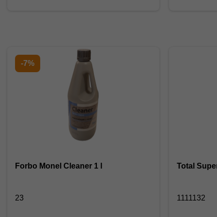
-7%
Forbo Monel Cleaner 1 l
Total Supe
23
1111132