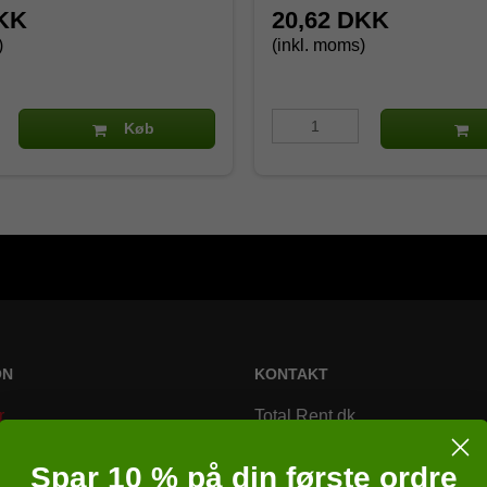
DKK
20,62 DKK
)
(inkl. moms)
Køb
ON
KONTAKT
r
Total Rent.dk
Bremsagervej 2
Spar 10 % på din første ordre