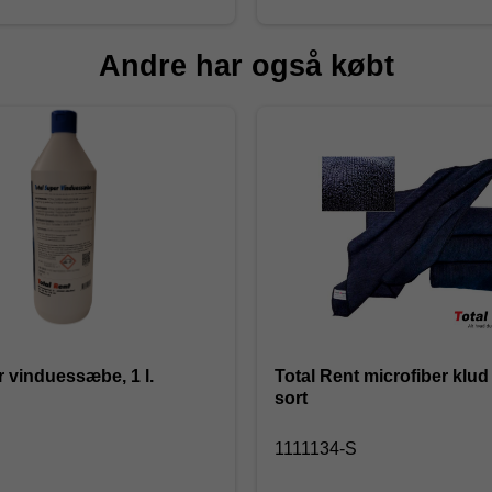
Andre har også købt
r vinduessæbe, 1 l.
Total Rent microfiber klu
sort
1111134-S