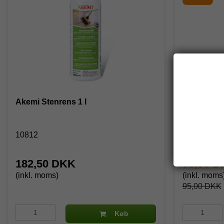
Akemi Stenrens 1 l
Borup Steno
klinker
10812
15375008
182,50 DKK
76,00 
(inkl. moms)
(inkl. moms
95,00 DKK
Køb