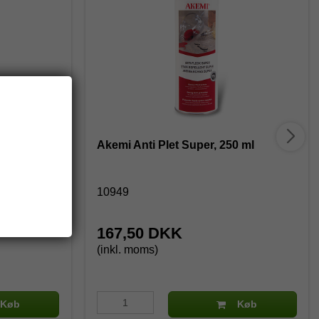
Akemi Anti Plet Super, 250 ml
10949
167,50 DKK
(inkl. moms)
Køb
Køb