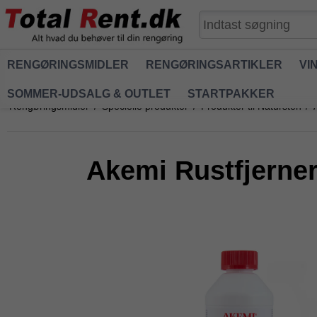
RENGØRINGSMIDLER
RENGØRINGSARTIKLER
VI
SOMMER-UDSALG & OUTLET
STARTPAKKER
Rengøringsmidler
/
Specielle produkter
/
Produkter til Natursten
/
Akemi Rustfjerne