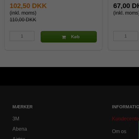
102,50 DKK
67,00 
(inkl. moms)
(inkl. moms
110,00 DKK
Køb
MÆRKER
INFORMATI
3M
Kundecente
Abena
Om os