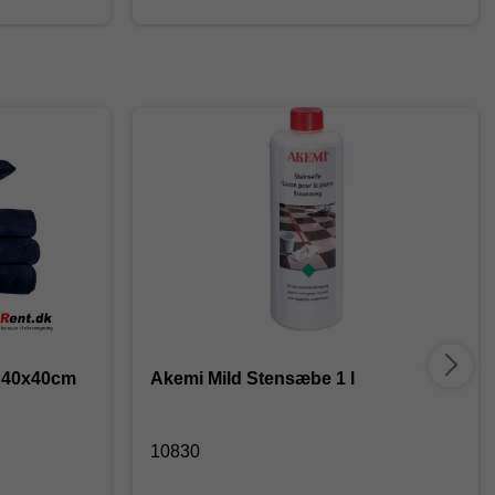
d 40x40cm
Akemi Mild Stensæbe 1 l
10830