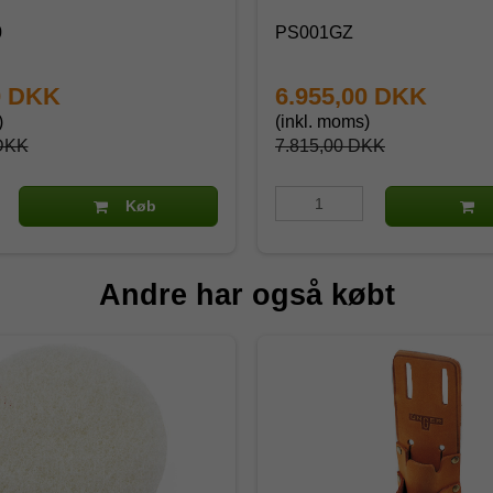
0
PS001GZ
0 DKK
6.955,00 DKK
)
(inkl. moms)
 DKK
7.815,00 DKK
Køb
Andre har også købt