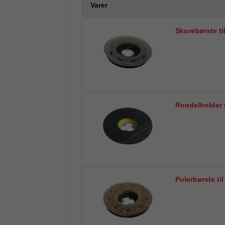
Varer
Skurebørste ti
Rondelholder t
Polerbørste ti