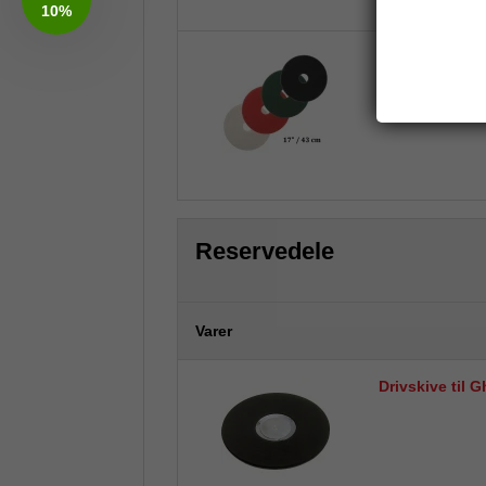
10%
Taski Americo 
5 stk.
Reservedele
Varer
Drivskive til G