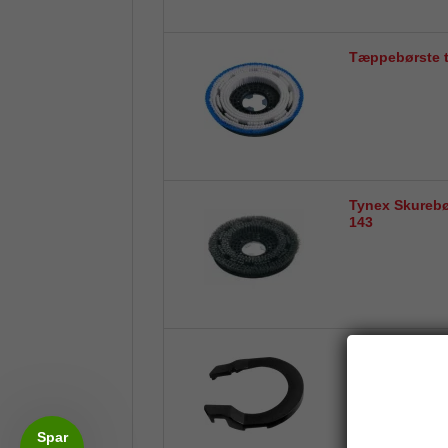
Tæppebørste ti
Tynex Skurebør
143
Vægtklods til 
Spar