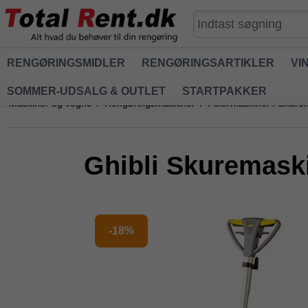
RENGØRINGSMIDLER
RENGØRINGSARTIKLER
VI
SOMMER-UDSALG & OUTLET
STARTPAKKER
Maskiner og vogne
/
Rengøringsmaskiner
/
Polermaskiner / Skure
Ghibli Skuremask
-18%