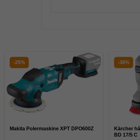
-25%
-36%
Makita Polermaskine XPT DPO600Z
Kärcher h
BD 17/5 C