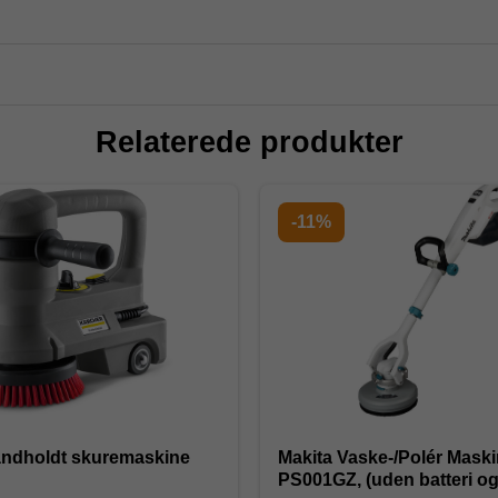
Relaterede produkter
-11%
åndholdt skuremaskine
Makita Vaske-/Polér Mask
PS001GZ, (uden batteri og