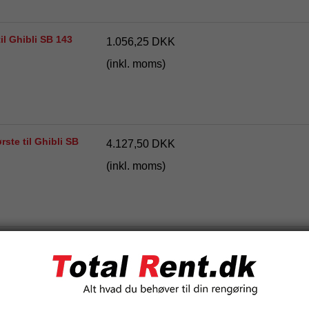
l Ghibli SB 143
1.056,25 DKK
(inkl. moms)
ste til Ghibli SB
4.127,50 DKK
(inkl. moms)
Ghibli SB 143
1.710,00 DKK
(inkl. moms)