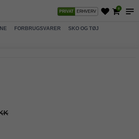
0
PRIVAT
ERHVERV
GNE
FORBRUGSVARER
SKO OG TØJ
DKK