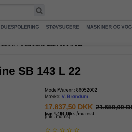
NDUESPOLERING
STØVSUGERE
MASKINER OG VO
maskiner
/
Ghibli Skuremaskine SB 143 L 22
ine SB 143 L 22
Model/Varenr.:
86052002
Mærke:
V. Brøndum
17.837,50 DKK
21.650,00 
(inkl. moms)