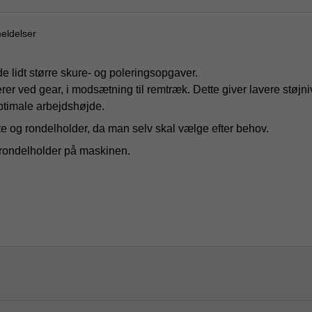
eldelser
e lidt større skure- og poleringsopgaver.
erer ved gear, i modsætning til remtræk. Dette giver lavere støjni
optimale arbejdshøjde.
 og rondelholder, da man selv skal vælge efter behov.
n rondelholder på maskinen.