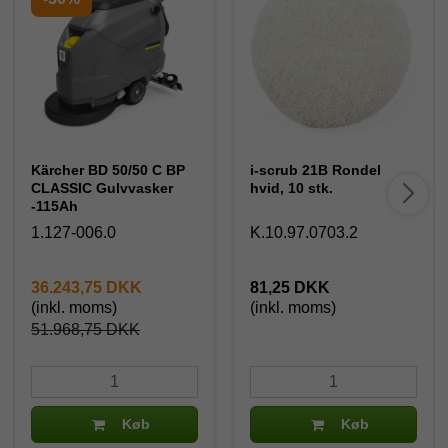
Kärcher BD 50/50 C BP
i-scrub 21B Rondel
CLASSIC Gulvvasker
hvid, 10 stk.
-115Ah
1.127-006.0
K.10.97.0703.2
36.243,75 DKK
81,25 DKK
(inkl. moms)
(inkl. moms)
51.968,75 DKK
Køb
Køb