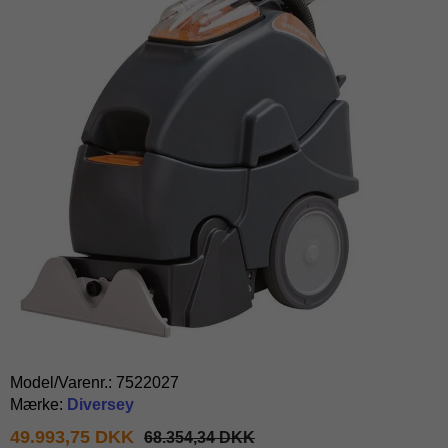
Model/Varenr.:
7522027
Mærke:
Diversey
49.993,75 DKK
68.354,34 DKK