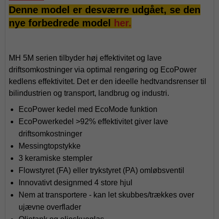
Denne model er desværre udgået, se den
nye forbedrede model
her.
MH 5M serien tilbyder høj effektivitet og lave
driftsomkostninger via optimal rengøring og EcoPower
kedlens effektivitet. Det er den ideelle hedtvandsrenser til
bilindustrien og transport, landbrug og industri.
EcoPower kedel med EcoMode funktion
EcoPowerkedel >92% effektivitet giver lave
driftsomkostninger
Messingtopstykke
3 keramiske stempler
Flowstyret (FA) eller trykstyret (PA) omløbsventil
Innovativt designmed 4 store hjul
Nem at transportere - kan let skubbes/trækkes over
ujævne overflader