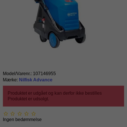
Model/Varenr.:
107146955
Mærke:
Nilfisk Advance
Produktet er udgået og kan derfor ikke bestilles
Produktet er udsolgt.
Ingen bedømmelse