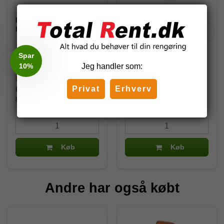
Nilfisk Premium 200-15
Kärcher HDS 5/15 UX
højtryksrenser
Hedvandsrenser
128471362
1.064-913.0
Spar
10%
Jeg handler som:
8.999,00 DKK
15.481,25 DKK
Privat
Erhverv
(inkl. moms)
(inkl. moms)
9.999,00 DKK
25.850,00 DKK
Køb
Køb
Andre har også købt