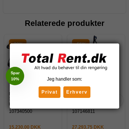
Relaterede produkter
-28%
-55%
Spar
10%
Jeg handler som:
Privat
Erhverv
Nilfisk SC UNO 4M-
Nilfisk MC 7P-195/1280
140/620 PS
FA Koldtvandsrenser
Koldtvandsrenser
107340500
107146811
15.230,00 DKK
27.293,75 DKK