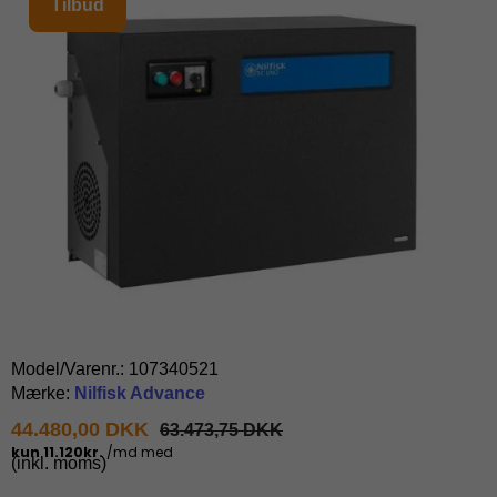
Tilbud
Model/Varenr.:
107340521
Mærke:
Nilfisk Advance
44.480,00 DKK
63.473,75 DKK
(inkl. moms)