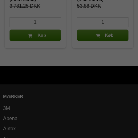
3.781,25 DKK
53,88 DKK
Køb
Køb
MÆRKER
3M
Abena
Airtox