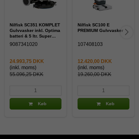
Nilfisk SC351 KOMPLET
Nilfisk SC100 E
Gulvvasker inkl. Optima
PREMIUM Gulvvasker
batteri & 5 ltr. Super
Sæbe
9087341020
107408103
24.993,75 DKK
12.420,00 DKK
(inkl. moms)
(inkl. moms)
55.096,25 DKK
19.260,00 DKK
Køb
Køb