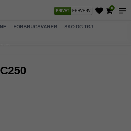
0
PRIVAT
ERHVERV
GNE
FORBRUGSVARER
SKO OG TØJ
 SC250
SC250