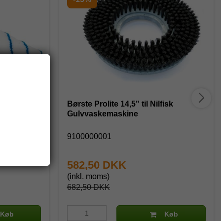
l Nilfisk
Børste Prolite 14,5" til Nilfisk
m.fl.
Gulvvaskemaskine
9100000001
582,50 DKK
(inkl. moms)
682,50 DKK
Køb
Køb