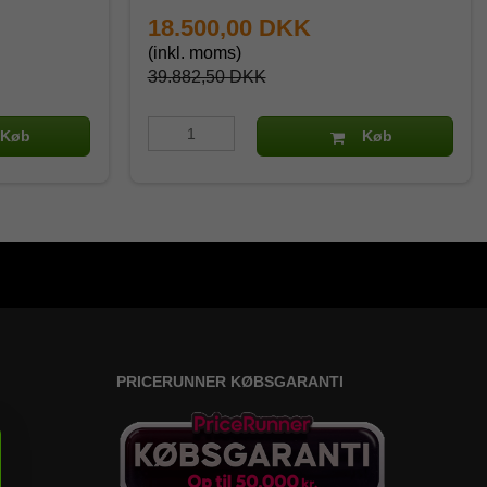
18.500,00 DKK
(inkl. moms)
39.882,50 DKK
Køb
Køb
PRICERUNNER KØBSGARANTI