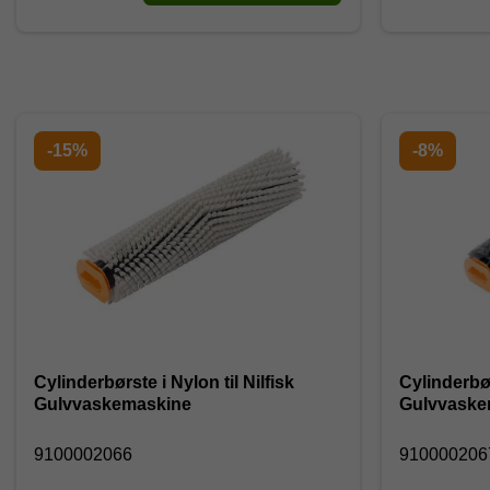
-15%
-8%
Cylinderbørste i Nylon til Nilfisk
Cylinderbør
Gulvvaskemaskine
Gulvvaske
9100002066
91000020