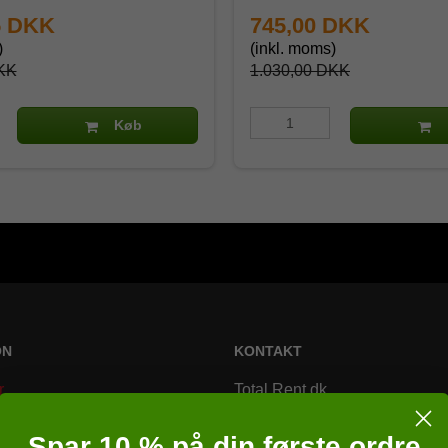
5 DKK
745,00 DKK
)
(inkl. moms)
KK
1.030,00 DKK
Køb
ON
KONTAKT
r
Total Rent.dk
Bremsagervej 2
Spar 10 % på din første ordre