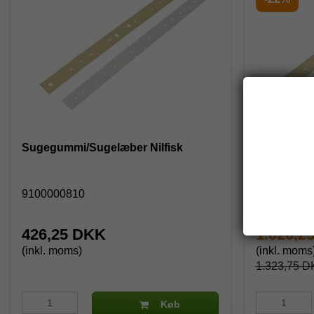
Sugegummi/Sugelæber Nilfisk
Sugegummi/
Olieresiste
9100000810
91000004
426,25 DKK
1.026,2
(inkl. moms)
(inkl. moms
1.323,75 D
Køb