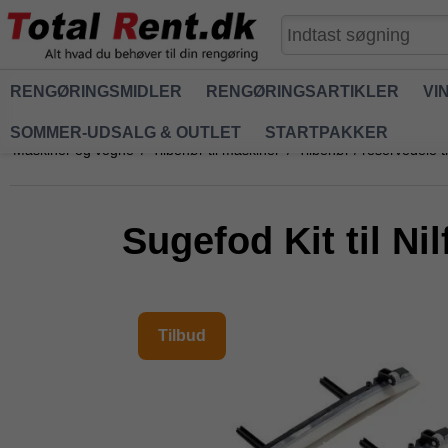
RENGØRINGSMIDLER
RENGØRINGSARTIKLER
VI
SOMMER-UDSALG & OUTLET
STARTPAKKER
Maskiner og vogne
/
Tilbehør til maskiner
/
Tilbehør / reservedele t
Sugefod Kit til N
Tilbud