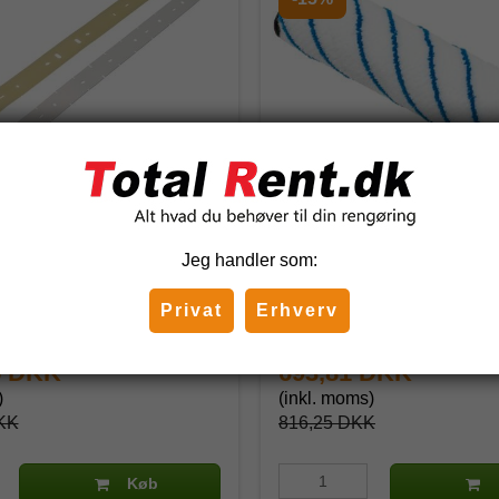
Sugelæber Nilfisk -
Mikrofiber Cylinderbørste ti
nt
Gulvvaskemaskine SC100 
Jeg handler som:
90
107411862
Privat
Erhverv
5 DKK
693,81 DKK
)
(inkl. moms)
KK
816,25 DKK
Køb