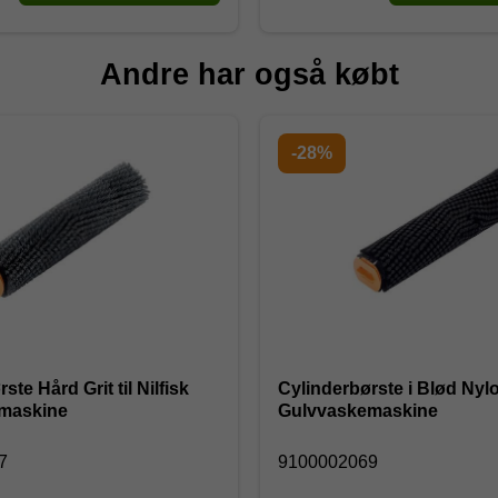
Andre har også købt
-28%
ste Hård Grit til Nilfisk
Cylinderbørste i Blød Nylon
maskine
Gulvvaskemaskine
67
9100002069