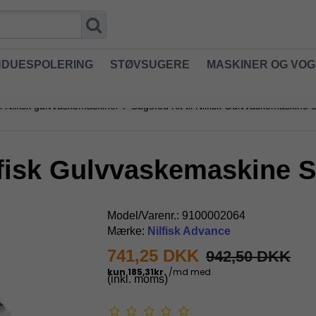
NDUESPOLERING
STØVSUGERE
MASKINER OG VO
il Nilfisk gulvvaskemaskiner
/
Sugefod Kit til Nilfisk Gulvvaskemaskine
ilfisk Gulvvaskemaskine 
Model/Varenr.:
9100002064
Mærke:
Nilfisk Advance
741,25 DKK
942,50 DKK
(inkl. moms)