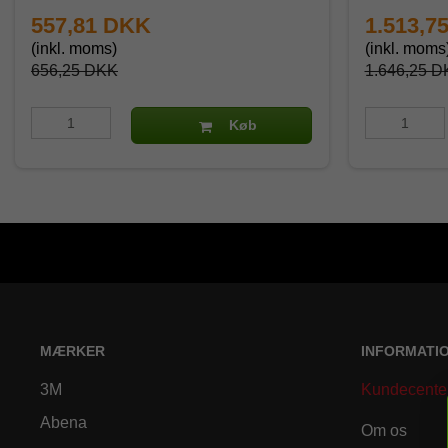
557,81 DKK
1.513,7
(inkl. moms)
(inkl. moms
656,25 DKK
1.646,25 D
Køb
MÆRKER
INFORMATI
3M
Kundecente
Abena
Om os