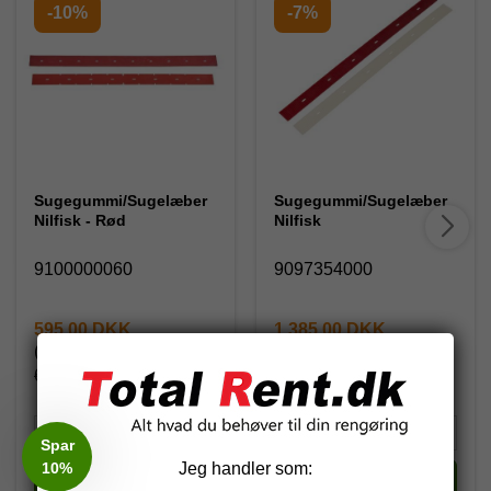
-10%
-7%
Sugegummi/Sugelæber
Sugegummi/Sugelæber
Nilfisk - Rød
Nilfisk
9100000060
9097354000
595,00 DKK
1.385,00 DKK
(inkl. moms)
(inkl. moms)
660,00 DKK
1.491,25 DKK
Spar
10%
Jeg handler som:
Køb
Køb