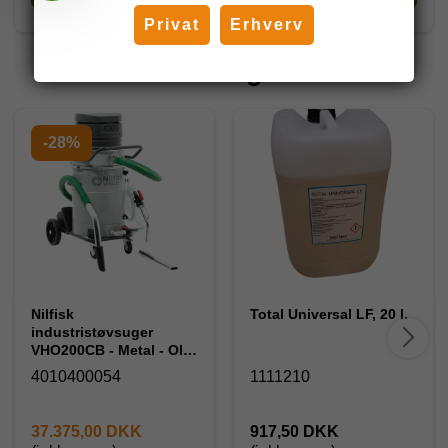
Privat
Erhverv
Andre har også købt
-28%
Nilfisk
Total Universal LF, 20 l.
industristøvsuger
VHO200CB - Metal - Olie
og spåner
4010400054
1111210
37.375,00 DKK
917,50 DKK