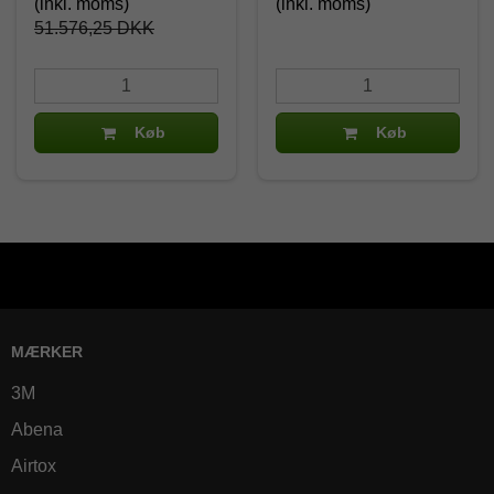
(inkl. moms)
(inkl. moms)
51.576,25 DKK
Køb
Køb
MÆRKER
3M
Abena
Airtox