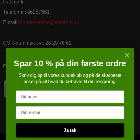
Danmark
Telefonnr.
:
86257651
E-mail
:
kundeservice@totalrent.dk
CVR-nummer
:
cvr: 28 29 76 61
Spar 10 % på din første ordre
PRICERUNNER KØBSGARANTI
Skriv dig op til vores kundeklub og på de skarpeste
priser på alt hvad du behøver til din rengøring!
Navn
Email
Ja tak