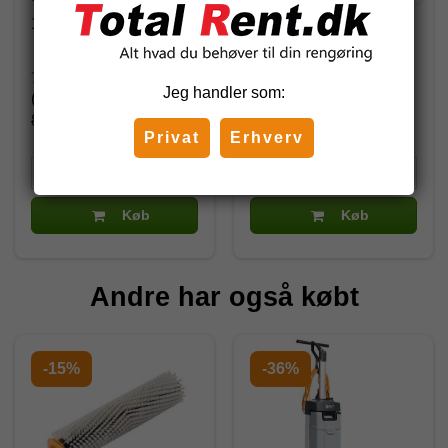
107411861
107411864
750,12 DKK
402,50 DKK
Jeg handler som:
(inkl. moms)
(inkl. moms)
882,50 DKK
Privat
Erhverv
Køb
Køb
Andre har også købt
-15%
-36%