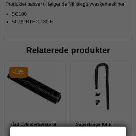
Produktet passer til følgende Nilfisk gulvvaskemaskiner:
SC100
SCRUBTEC 130 E
Relaterede produkter
-15%
Hård Cylinderbørste til
Sugeslange Kit til
Nilfisk
Nilfisk
Gulvvaskemaskine
Gulvvaskmaskine