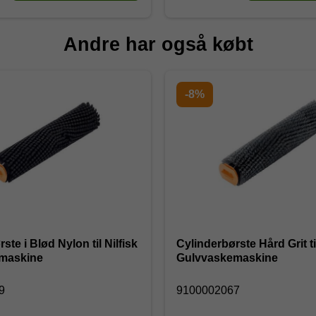
Andre har også købt
-8%
ste i Blød Nylon til Nilfisk
Cylinderbørste Hård Grit til
maskine
Gulvvaskemaskine
69
9100002067