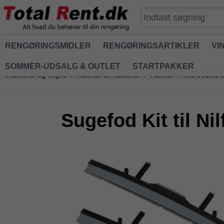
RENGØRINGSMIDLER
RENGØRINGSARTIKLER
VI
SOMMER-UDSALG & OUTLET
STARTPAKKER
Maskiner og vogne
/
Tilbehør til maskiner
/
Tilbehør / reservedele t
Sugefod Kit til N