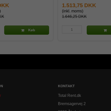
 DKK
1.513,75 DKK
)
(inkl. moms)
KK
1.646,25 DKK
Køb
ON
KONTAKT
r
Total Rent.dk
Bremsagervej 2