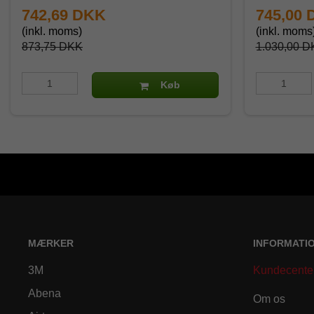
742,69 DKK
745,00
(inkl. moms)
(inkl. moms
873,75 DKK
1.030,00 D
Køb
MÆRKER
INFORMATI
3M
Kundecente
Abena
Om os