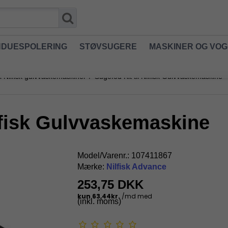
NDUESPOLERING
STØVSUGERE
MASKINER OG VO
il Nilfisk gulvvaskemaskiner
/
Sugefod Kit til Nilfisk Gulvvaskemaskine
ilfisk Gulvvaskemaskine
Model/Varenr.:
107411867
Mærke:
Nilfisk Advance
253,75 DKK
(inkl. moms)