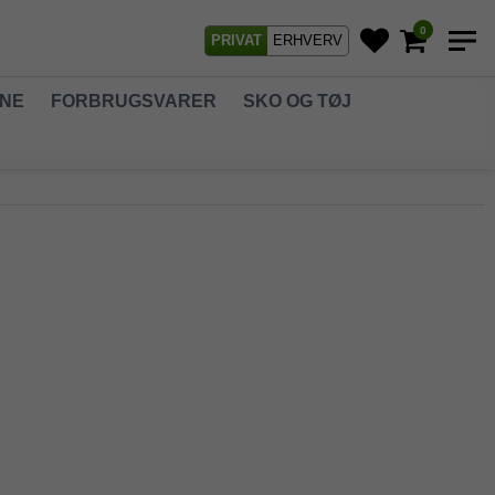
0
PRIVAT
ERHVERV
GNE
FORBRUGSVARER
SKO OG TØJ