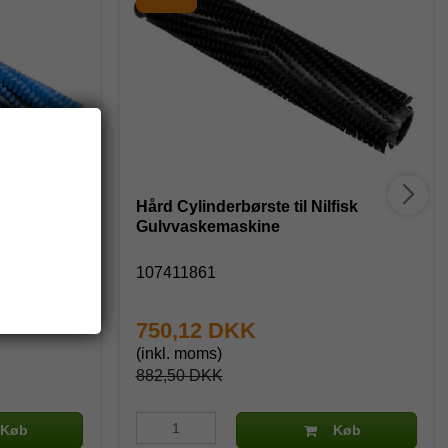
ilfisk
Hård Cylinderbørste til Nilfisk
Gulvvaskemaskine
107411861
750,12 DKK
(inkl. moms)
882,50 DKK
Køb
Køb