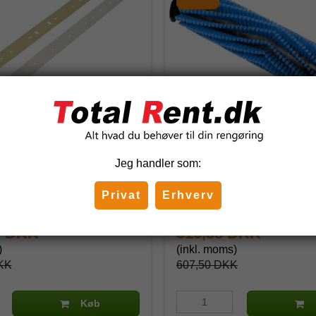
Sugelæber Nilfisk -
Tæppe Cylinderbørste til N
nt
Gulvvaskemaskine
Jeg handler som:
00
107411863
Privat
Erhverv
0 DKK
516,38 DKK
)
(inkl. moms)
KK
607,50 DKK
Køb