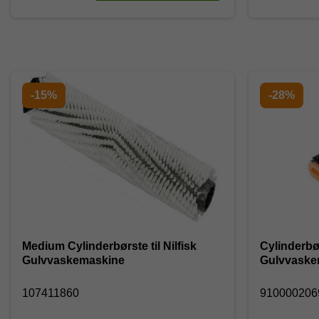
-15%
-28%
Medium Cylinderbørste til Nilfisk
Cylinderbør
Gulvvaskemaskine
Gulvvaske
107411860
91000020