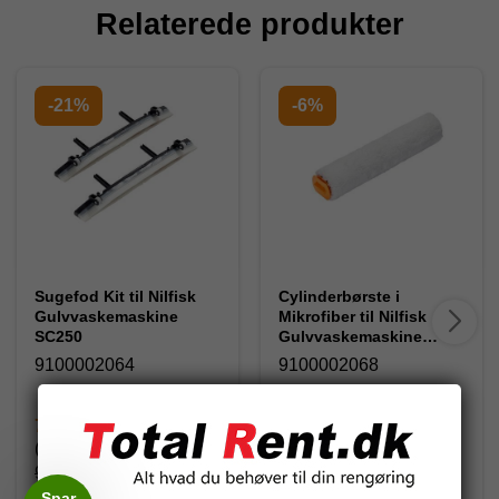
Relaterede produkter
-21%
-6%
Sugefod Kit til Nilfisk
Cylinderbørste i
Gulvvaskemaskine
Mikrofiber til Nilfisk
SC250
Gulvvaskemaskine
SC250 m.fl.
9100002064
9100002068
741,25 DKK
742,50 DKK
(inkl. moms)
(inkl. moms)
942,50 DKK
791,25 DKK
Spar