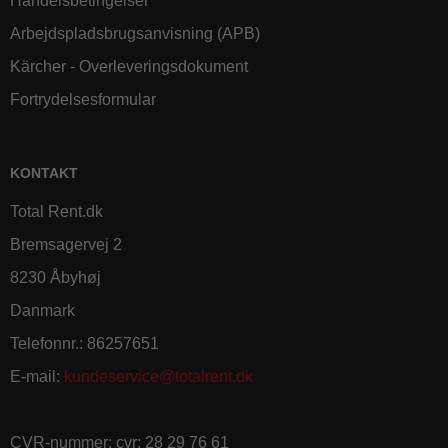
Handelsbetingelser
Arbejdspladsbrugsanvisning (APB)
Kärcher - Overleveringsdokument
Fortrydelsesformular
KONTAKT
Total Rent.dk
Bremsagervej 2
8230 Åbyhøj
Danmark
Telefonnr.
:
86257651
E-mail
:
kundeservice@totalrent.dk
CVR-nummer
:
cvr: 28 29 76 61