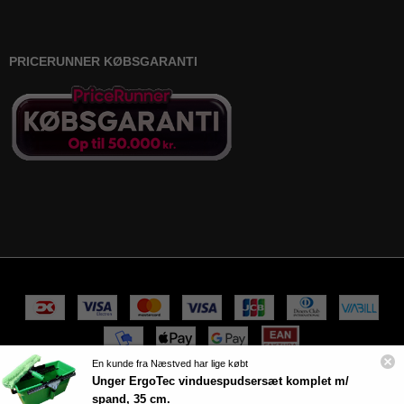
PRICERUNNER KØBSGARANTI
En kunde fra Næstved har lige købt
Unger ErgoTec vinduespudsersæt komplet m/
100% sikker handel
spand, 35 cm.