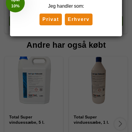
10%
Jeg handler som:
Privat
Erhverv
Køb
Køb
Andre har også købt
Total Super
Total Super
vinduessæbe, 5 l.
vinduessæbe, 1 l.