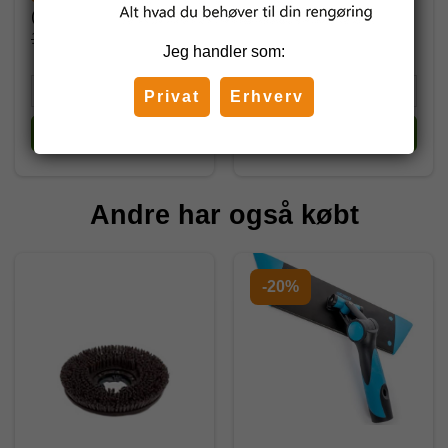
(inkl. moms)
(inkl. moms)
1.087,50 DKK
Jeg handler som:
Privat
Erhverv
Køb
Køb
Andre har også købt
-20%