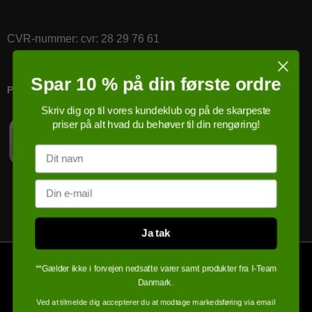
CVR-nummer
:
cvr: 28 29 76 61
Spar 10 % på din første ordre
PRICERUNNER KØBSGARANTI
Skriv dig op til vores kundeklub og på de skarpeste
priser på alt hvad du behøver til din rengøring!
Navn
Email
Ja tak
**Gælder ikke i forvejen nedsatte varer samt produkter fra I-Team
Danmark.
Ved at tilmelde dig accepterer du at modtage markedsføring via email