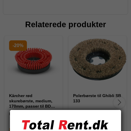
Relaterede produkter
-20%
Kärcher rød
Polerbørste til Ghibli SB
skurebørste, medium,
133
170mm, passer til BD
17/5 C
6.994-112.0
86230003
870,00 DKK
860,00 DKK