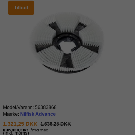
Tilbud
Model/Varenr.:
56383868
Mærke:
Nilfisk Advance
1.321,25 DKK
1.636,25 DKK
(inkl. moms)