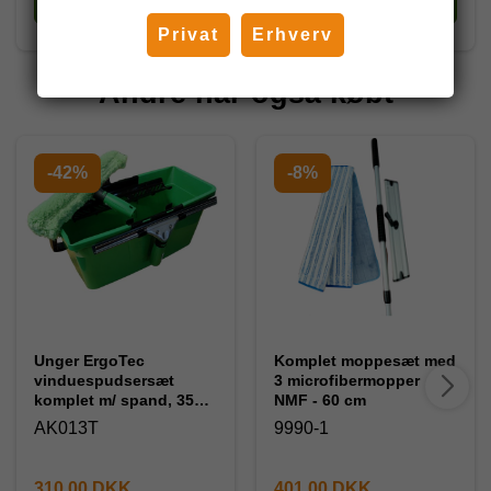
Køb
Køb
Privat
Erhverv
Andre har også købt
-42%
-8%
Unger ErgoTec
Komplet moppesæt med
vinduespudsersæt
3 microfibermopper
komplet m/ spand, 35
NMF - 60 cm
cm.
AK013T
9990-1
310,00 DKK
401,00 DKK