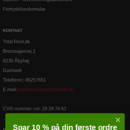
Fortrydelsesformular
KONTAKT
Total Rent.dk
Bremsagervej 2
8230 Åbyhøj
Danmark
Telefonnr.
:
86257651
E-mail
:
kundeservice@totalrent.dk
CVR-nummer
:
cvr: 28 29 76 61
Spar 10 % på din første ordre
PRICERUNNER KØBSGARANTI