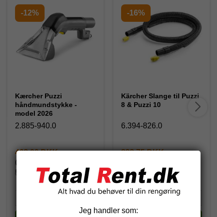
-12%
-16%
Kærcher Puzzi
Kärcher Slange til Puzzi
håndmundstykke -
8 & Puzzi 10
model 2026
2.885-940.0
6.394-826.0
462,00 DKK
833,75 DKK
(inkl. moms)
(inkl. moms)
525,00 DKK
993,75 DKK
Jeg handler som: