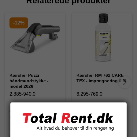
Relaterede produkter
-12%
Kærcher Puzzi
Kærcher RM 762 CARE
håndmundstykke -
TEX - imprægnering 0,5l
model 2026
2.885-940.0
6.295-769.0
462,00 DKK
212,50 DKK
(inkl. moms)
(inkl. moms)
525,00 DKK