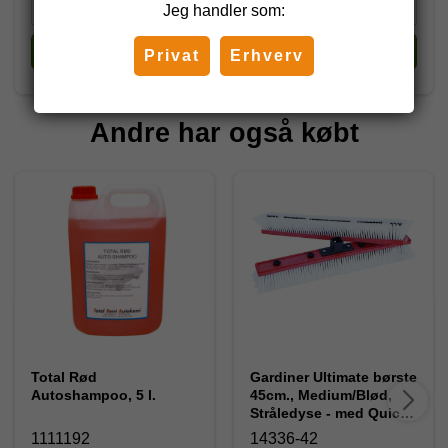
Jeg handler som:
Køb
Køb
Privat
Erhverv
Andre har også købt
Total Rød
Gardiner Ultimate børste
Autoshampoo, 5 l.
45cm., Medium/Blød,
Stråledyse - med Quick-
LoQ sokkel
1111192
14336-42