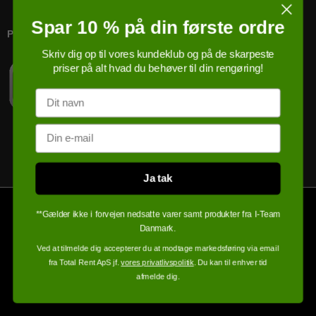
Spar 10 % på din første ordre
PRICERUNNER KØBSGARANTI
Skriv dig op til vores kundeklub og på de skarpeste
priser på alt hvad du behøver til din rengøring!
Navn
Email
Ja tak
**Gælder ikke i forvejen nedsatte varer samt produkter fra I-Team
Danmark.
Ved at tilmelde dig accepterer du at modtage markedsføring via email
fra Total Rent ApS jf.
vores privatlivspolitik
. Du kan til enhver tid
afmelde dig.
100% sikker handel