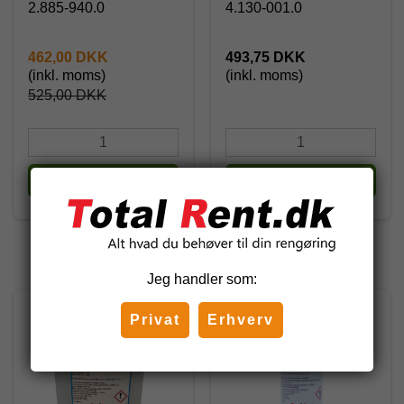
2.885-940.0
4.130-001.0
462,00 DKK
493,75 DKK
(inkl. moms)
(inkl. moms)
525,00 DKK
Køb
Køb
Andre har også købt
Jeg handler som:
Privat
Erhverv