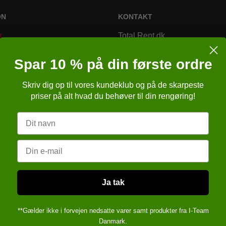
ON
KONTAKT
r
Total Rent.dk
Bremsagervej 2
Spar 10 % på din første ordre
8230 Åbyhøj
Skriv dig op til vores kundeklub og på de skarpeste
Danmark
r
priser på alt hvad du behøver til din rengøring!
Telefonnr.
:
86257651
r
Navn
E-mail
:
kundeservice@totalren
ngelser
sbrugsanvisning (APB)
Email
CVR-nummer
:
cvr: 28 29 76 6
verleveringsdokument
sformular
Ja tak
**Gælder ikke i forvejen nedsatte varer samt produkter fra I-Team
Danmark.