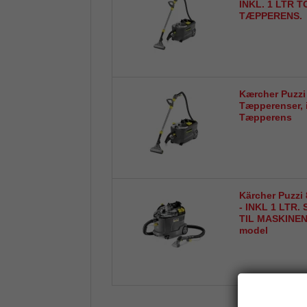
INKL. 1 LTR 
TÆPPERENS.
Kærcher Puzzi
Tæpperenser, in
Tæpperens
Kärcher Puzz
- INKL 1 LTR
TIL MASKINEN.
model