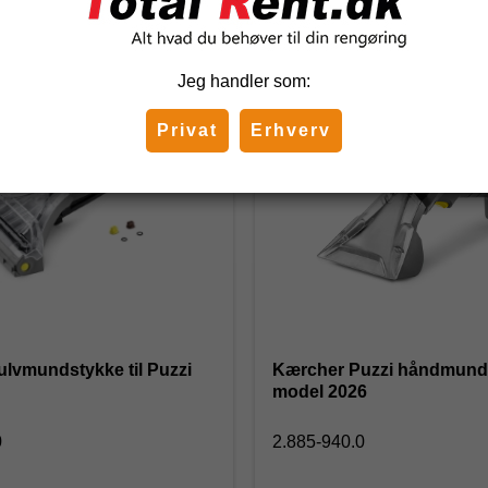
Relaterede produkter
Jeg handler som:
Privat
Erhverv
-12%
lvmundstykke til Puzzi
Kærcher Puzzi håndmunds
model 2026
0
2.885-940.0