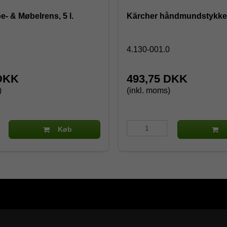
e- & Møbelrens, 5 l.
Kärcher håndmundstykke
4.130-001.0
 DKK
493,75 DKK
)
(inkl. moms)
Køb