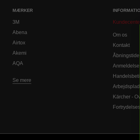
MÆRKER
INFORMATI
3M
Kundecente
Abena
Om os
Airtox
Kontakt
Akemi
Åbningstide
AQA
Anmeldelse
Handelsbeti
Se mere
Arbejdsplad
Kärcher - O
Fortrydelse