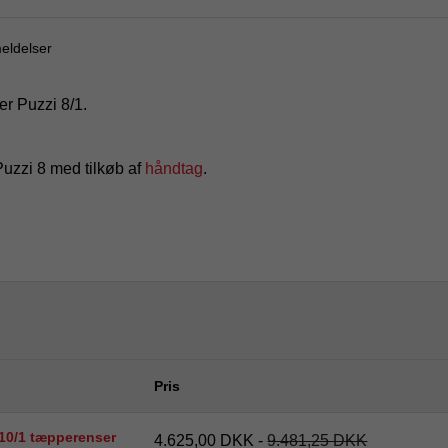
eldelser
r Puzzi 8/1.
Puzzi 8 med tilkøb af
håndtag
.
Pris
 10/1 tæpperenser
4.625,00 DKK
-
9.481,25 DKK