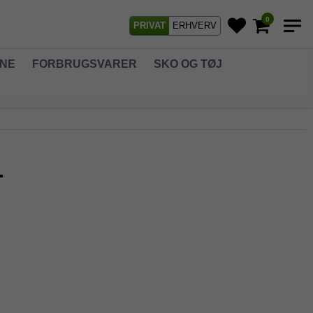
0
PRIVAT
ERHVERV
GNE
FORBRUGSVARER
SKO OG TØJ
1