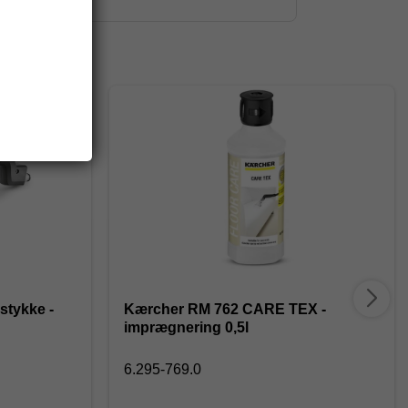
tykke -
Kærcher RM 762 CARE TEX -
imprægnering 0,5l
6.295-769.0