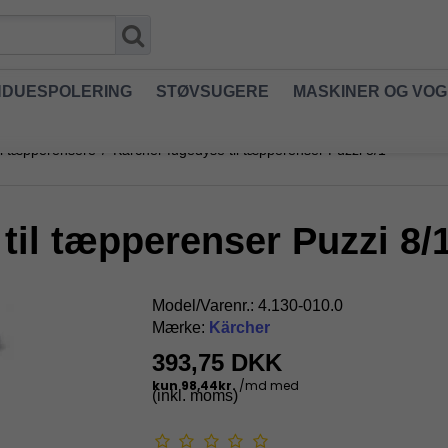
NDUESPOLERING
STØVSUGERE
MASKINER OG VO
til tæpperensere
/
Kärcher fugedyse til tæpperenser Puzzi 8/1
til tæpperenser Puzzi 8/
Model/Varenr.:
4.130-010.0
Mærke:
Kärcher
393,75 DKK
(inkl. moms)