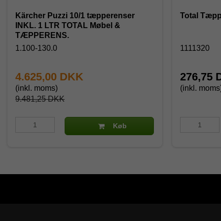
Kärcher Puzzi 10/1 tæpperenser
Total Tæpp
INKL. 1 LTR TOTAL Møbel &
TÆPPERENS.
1.100-130.0
1111320
4.625,00 DKK
276,75
(inkl. moms)
(inkl. moms
9.481,25 DKK
Køb