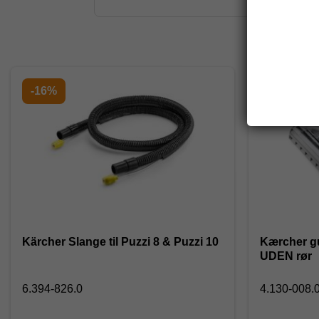
-16%
Kärcher Slange til Puzzi 8 & Puzzi 10
Kærcher gu
UDEN rør
6.394-826.0
4.130-008.