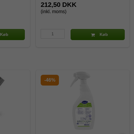
212,50 DKK
(inkl. moms)
Køb
Køb
-46%