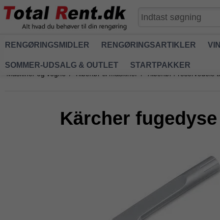
RENGØRINGSMIDLER
RENGØRINGSARTIKLER
VI
SOMMER-UDSALG & OUTLET
STARTPAKKER
Maskiner og vogne
/
Tilbehør til maskiner
/
Tilbehør / reservedele 
Kärcher fugedyse 