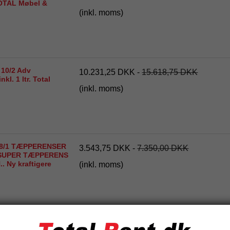
TOTAL Møbel &
(inkl. moms)
 10/2 Adv
10.231,25 DKK
-
15.618,75 DKK
kl. 1 ltr. Total
(inkl. moms)
i 8/1 TÆPPERENSER
3.543,75 DKK
-
7.350,00 DKK
. SUPER TÆPPERENS
. Ny kraftigere
(inkl. moms)