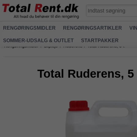
RENGØRINGSMIDLER
RENGØRINGSARTIKLER
VI
SOMMER-UDSALG & OUTLET
STARTPAKKER
Rengøringsmidler
/
Bilpleje
/
Ruderens
/
Total Ruderens, 5 l.
Total Ruderens, 5 