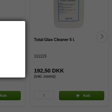
Spray
Total Glas Cleaner 5 l.
111115
192,50 DKK
(inkl. moms)
Køb
Køb