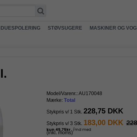
NDUESPOLERING
STØVSUGERE
MASKINER OG VO
l.
Model/Varenr.:
AU170048
Mærke:
Total
228,75 DKK
Stykpris v/ 1 Stk.
183,00 DKK
22
Stykpris v/ 3 Stk.
(inkl. moms)