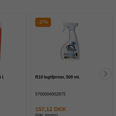
-27%
 l.
R10 lugtfjerner, 500 ml.
5700004002875
157,12 DKK
(inkl. moms)