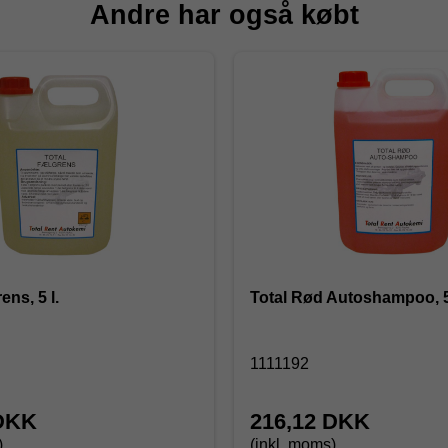
Andre har også købt
ens, 5 l.
Total Rød Autoshampoo, 5
1111192
 DKK
216,12 DKK
)
(inkl. moms)