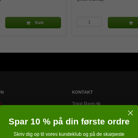
Køb
ON
KONTAKT
r
Total Rent.dk
Bremsagervej 2
Spar 10 % på din første ordre
8230 Åbyhøj
Skriv dig op til vores kundeklub og på de skarpeste
Danmark
r