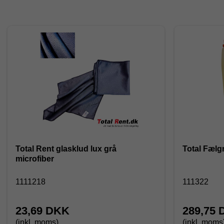
Total Rent glasklud lux grå
Total Fælgr
microfiber
1111218
111322
23,69 DKK
289,75
(inkl. moms)
(inkl. moms