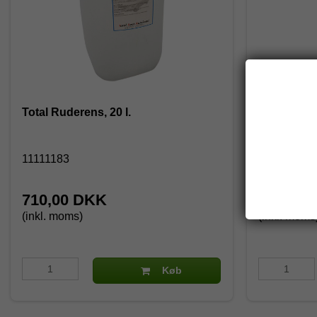
Total Ruderens, 20 l.
C-900 Isfje
11111183
22090
710,00 DKK
51,56 
(inkl. moms)
(inkl. moms
Køb