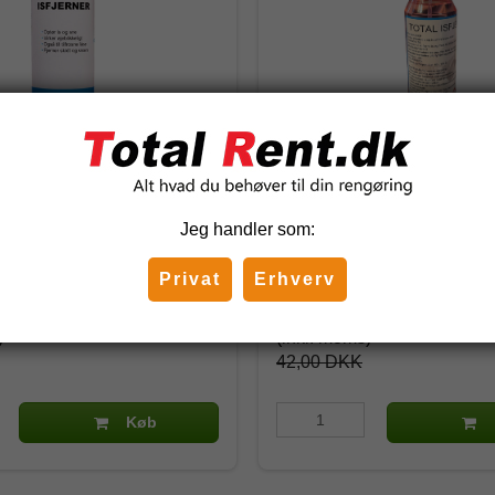
rner 500 ml.
Total Isfjerner 500 ml. m/ 
Jeg handler som:
30004
Privat
Erhverv
DKK
33,60 DKK
)
(inkl. moms)
42,00 DKK
Køb