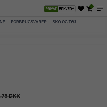
0
PRIVAT
ERHVERV
GNE
FORBRUGSVARER
SKO OG TØJ
8,75 DKK