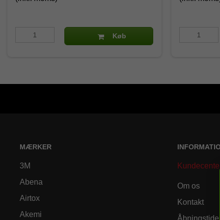
Køb
MÆRKER
INFORMATI
3M
Kundecente
Abena
Om os
Airtox
Kontakt
Akemi
Åbningstide