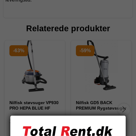
Relaterede produkter
-63%
-59%
Nilfisk støvsuger VP930
Nilfisk GD5 BACK
PRO HEPA BLUE HF
PREMIUM Rygstøvsuger
107420634
107417935