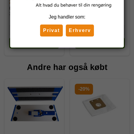
2.618,75 DKK
3.195,00 DKK
(inkl. moms)
(inkl. moms)
7.032,50 DKK
7.761,25 DKK
Jeg handler som:
Privat
Erhverv
Køb
Køb
Andre har også købt
-20%