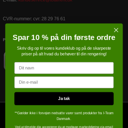
CVR-nummer
:
cvr: 28 29 76 61
Spar 10 % på din første ordre
PRICERUNNER KØBSGARANTI
Skriv dig op til vores kundeklub og på de skarpeste
priser på alt hvad du behøver til din rengøring!
Navn
Email
Ja tak
**Gælder ikke i forvejen nedsatte varer samt produkter fra I-Team
Danmark.
Ved at tilmelde dig accepterer du at modtage markedsføring via email