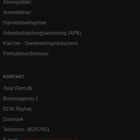
Åbningstider
Anmeldelser
Handelsbetingelser
Arbejdspladsbrugsanvisning (APB)
Kärcher - Overleveringsdokument
Fortrydelsesformular
KONTAKT
Total Rent.dk
Bremsagervej 2
8230 Åbyhøj
Danmark
Telefonnr.
:
86257651
E-mail
:
kundeservice@totalrent.dk