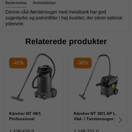
Beskrivelse
Anmeldelser
Denne våd-/tørstøvsuger med metaltank har god
sugestyrke og patronfilter i høj kvalitet, der sikrer optimal
ydeevne.
Relaterede produkter
-41%
-36%
Kärcher NT 48/1
Kärcher NT 30/1 AP L
Professional
Våd- / Tørstøvsuger
1.428-620.0
1.148-221.0