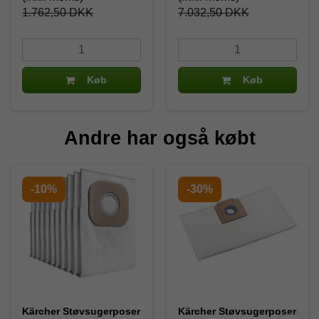
1.762,50 DKK
7.032,50 DKK
Køb
Køb
Andre har også købt
-10%
-30%
Kärcher Støvsugerposer
Kärcher Støvsugerposer