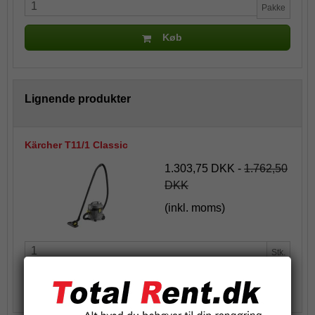
Pakke
Køb
Lignende produkter
Kärcher T11/1 Classic
1.303,75 DKK
-
1.762,50
DKK
(inkl. moms)
Stk.
Køb