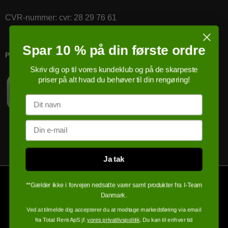
CVR-nummer
:
cvr: 28 29 76 61
Spar 10 % på din første ordre
PRICERUNNER KØBSGARANTI
Skriv dig op til vores kundeklub og på de skarpeste
priser på alt hvad du behøver til din rengøring!
Navn
Email
Ja tak
**Gælder ikke i forvejen nedsatte varer samt produkter fra I-Team
Danmark.
Ved at tilmelde dig accepterer du at modtage markedsføring via email
fra Total Rent ApS jf.
vores privatlivspolitik
. Du kan til enhver tid