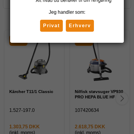
Jeg handler som:
Relaterede produkter
Privat
Erhverv
-26%
-63%
Kärcher T11/1 Classic
Nilfisk støvsuger VP930
PRO HEPA BLUE HF
1.527-197.0
107420634
1.303,75 DKK
2.618,75 DKK
(inkl. moms)
(inkl. moms)