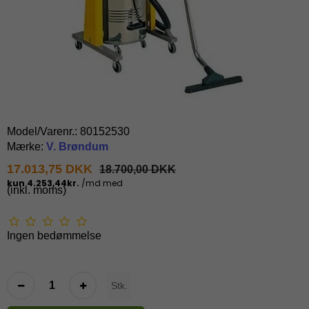
Model/Varenr.:
80152530
Mærke:
V. Brøndum
17.013,75 DKK
18.700,00 DKK
(inkl. moms)
Ingen bedømmelse
Stk.