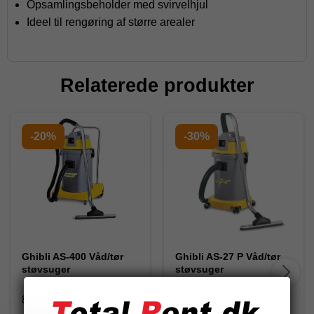
Opsamlingsbeholder med svirvelhjul
Ideel til rengøring af større arealer
Relaterede produkter
-20%
-30%
Ghibli AS-400 Våd/tør
Ghibli AS-27 P Våd/tør
støvsuger
støvsuger
80101202
80101003