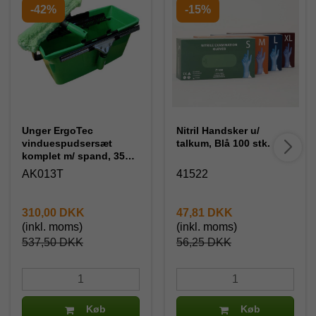
-42%
-15%
Unger ErgoTec
Nitril Handsker u/
vinduespudsersæt
talkum, Blå 100 stk.
komplet m/ spand, 35
cm.
AK013T
41522
310,00 DKK
47,81 DKK
(inkl. moms)
(inkl. moms)
537,50 DKK
56,25 DKK
Køb
Køb