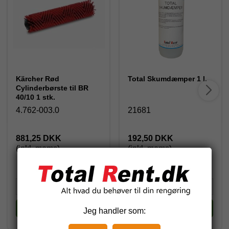
Kärcher Rød
Total Skumdæmper 1 l.
Cylinderbørste til BR
40/10 1 stk.
4.762-003.0
21681
881,25 DKK
192,50 DKK
(inkl. moms)
(inkl. moms)
Køb
Køb
Jeg handler som: