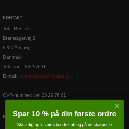
KONTAKT
Total Rent.dk
Bremsagervej 2
8230 Åbyhøj
Danmark
Telefonnr.
:
86257651
E-mail
:
kundeservice@totalrent.dk
CVR-nummer
:
cvr: 28 29 76 61
Spar 10 % på din første ordre
PRICERUNNER KØBSGARANTI
Skriv dig op til vores kundeklub og på de skarpeste