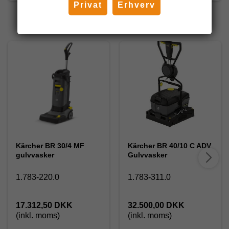
Privat
Erhverv
Andre har også købt
Kärcher BR 30/4 MF
Kärcher BR 40/10 C ADV
gulvvasker
Gulvvasker
1.783-220.0
1.783-311.0
17.312,50 DKK
32.500,00 DKK
(inkl. moms)
(inkl. moms)