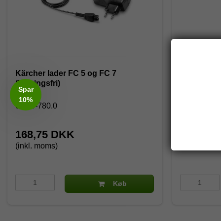
Kärcher lader FC 5 og FC 7
Total Skum
(ledningsfri)
Spar
10%
6.654-780.0
21681
168,75 DKK
192,50
(inkl. moms)
(inkl. moms
Køb