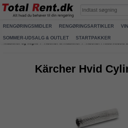
RENGØRINGSMIDLER
RENGØRINGSARTIKLER
VI
SOMMER-UDSALG & OUTLET
STARTPAKKER
Maskiner og vogne
/
Tilbehør til maskiner
/
Tilbehør / reservedele 
Kärcher Hvid Cyli