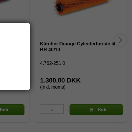
e til BR
Kärcher Orange Cylinderbørste til
BR 40/10
4.762-251.0
1.300,00 DKK
(inkl. moms)
Køb
Køb