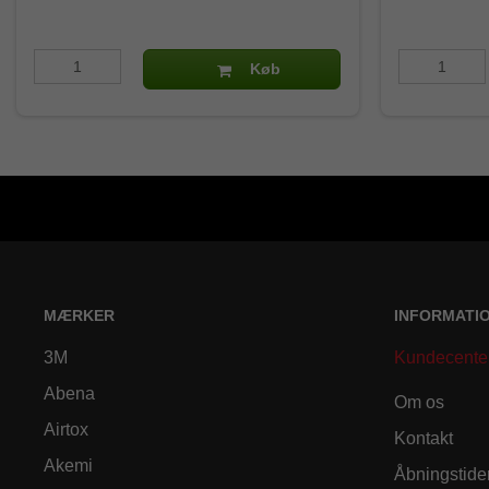
Køb
MÆRKER
INFORMATI
3M
Kundecente
Abena
Om os
Airtox
Kontakt
Akemi
Åbningstide