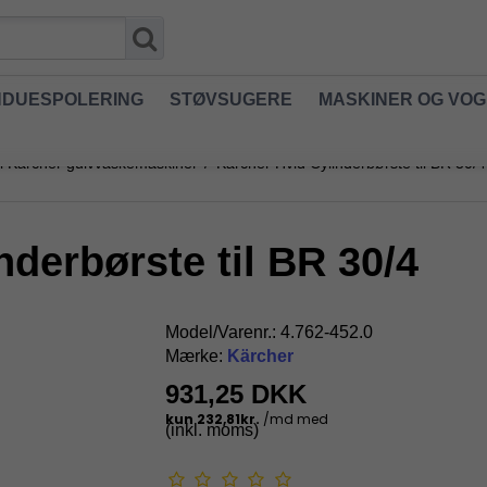
NDUESPOLERING
STØVSUGERE
MASKINER OG VO
til Kärcher gulvvaskemaskiner
/
Kärcher Hvid Cylinderbørste til BR 30/4
nderbørste til BR 30/4
Model/Varenr.:
4.762-452.0
Mærke:
Kärcher
931,25 DKK
(inkl. moms)