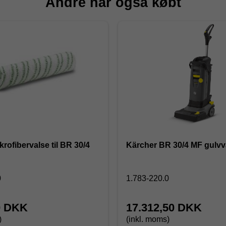
Andre har også købt
rofibervalse til BR 30/4
Kärcher BR 30/4 MF gulvv
0
1.783-220.0
0 DKK
17.312,50 DKK
)
(inkl. moms)