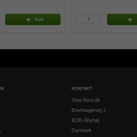
Køb
ON
KONTAKT
r
Total Rent.dk
Bremsagervej 2
8230 Åbyhøj
Danmark
r