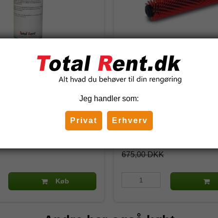
dæmper 1 l.
Kärcher Rød Cylinderbørst
30/4
Jeg handler som:
4.762-005.0
Privat
Erhverv
 DKK
595,00 DKK
)
(inkl. moms)
675,00 DKK
Køb