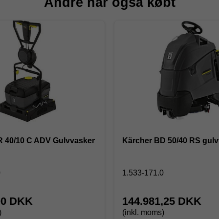
Andre har også købt
R 40/10 C ADV Gulvvasker
Kärcher BD 50/40 RS gul
0
1.533-171.0
00 DKK
144.981,25 DKK
)
(inkl. moms)