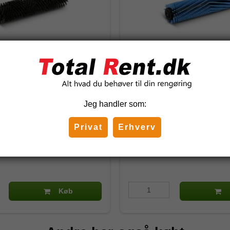
rt Cylinderbørste til BR
Kärcher Blå Cylinderbørst
40/10
Jeg handler som:
0
4.762-254.0
Privat
Erhverv
5 DKK
968,75 DKK
)
(inkl. moms)
Køb