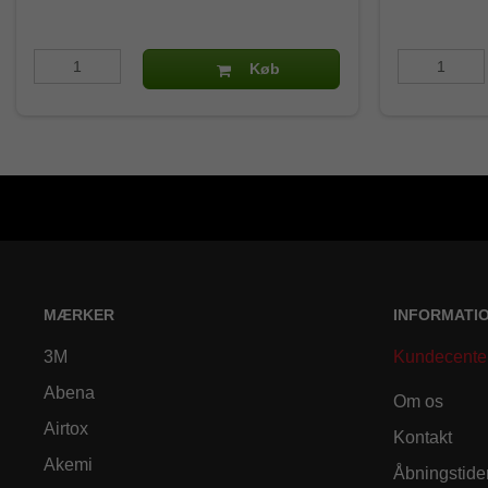
Køb
MÆRKER
INFORMATI
3M
Kundecente
Abena
Om os
Airtox
Kontakt
Akemi
Åbningstide