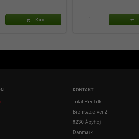
Køb
ON
KONTAKT
r
Total Rent.dk
Bremsagervej 2
8230 Åbyhøj
Danmark
r