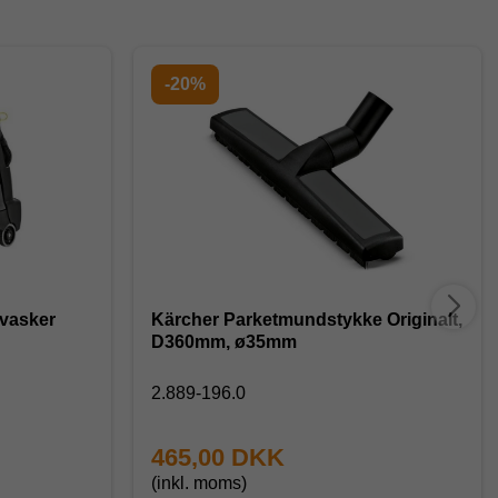
-20%
vvasker
Kärcher Parketmundstykke Originalt,
D360mm, ø35mm
2.889-196.0
465,00 DKK
(inkl. moms)