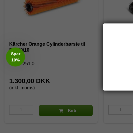
Kärcher Orange Cylinderbørste til
Kärcher So
BR 40/10
40/10
Spar
10%
4.762-251.0
4.762-481.
1.300,00 DKK
2.696,2
(inkl. moms)
(inkl. moms
Køb