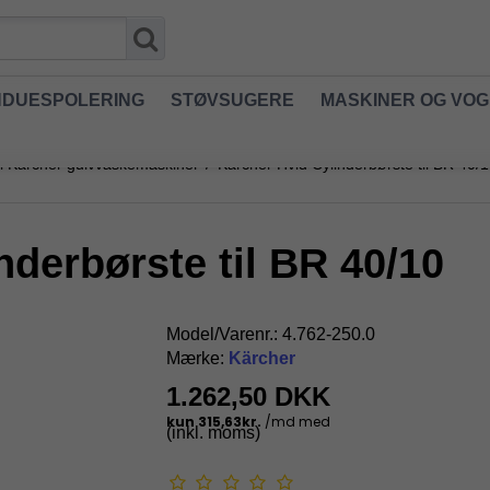
NDUESPOLERING
STØVSUGERE
MASKINER OG VO
til Kärcher gulvvaskemaskiner
/
Kärcher Hvid Cylinderbørste til BR 40/
nderbørste til BR 40/10
Model/Varenr.:
4.762-250.0
Mærke:
Kärcher
1.262,50 DKK
(inkl. moms)