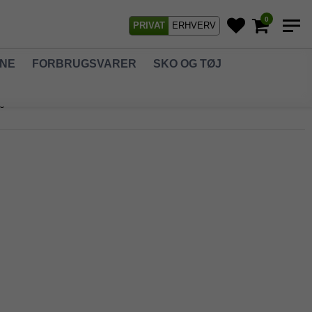
0
PRIVAT
ERHVERV
GNE
FORBRUGSVARER
SKO OG TØJ
10