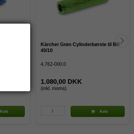
e til BR
Kärcher Grøn Cylinderbørste til BR
40/10
4.762-000.0
1.080,00 DKK
(inkl. moms)
Køb
Køb