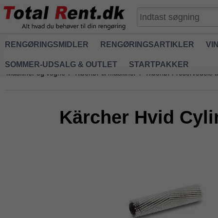
RENGØRINGSMIDLER
RENGØRINGSARTIKLER
VI
SOMMER-UDSALG & OUTLET
STARTPAKKER
Maskiner og vogne
/
Tilbehør til maskiner
/
Tilbehør / reservedele 
Kärcher Hvid Cyli