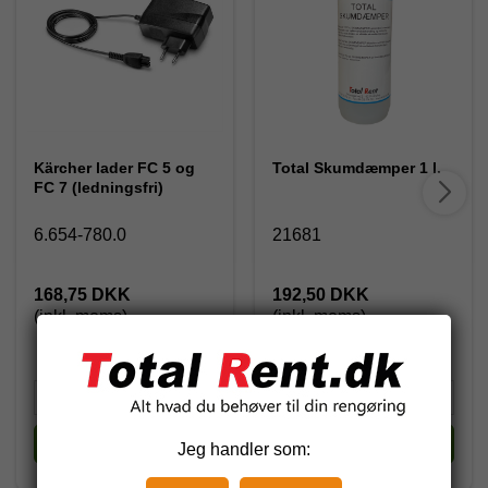
Kärcher lader FC 5 og
Total Skumdæmper 1 l.
FC 7 (ledningsfri)
6.654-780.0
21681
168,75 DKK
192,50 DKK
(inkl. moms)
(inkl. moms)
Køb
Køb
Jeg handler som: