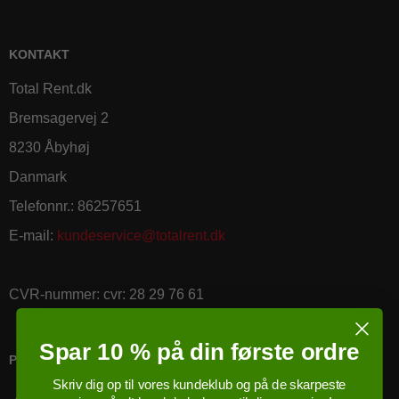
KONTAKT
Total Rent.dk
Bremsagervej 2
8230 Åbyhøj
Danmark
Telefonnr.
:
86257651
E-mail
:
kundeservice@totalrent.dk
CVR-nummer
:
cvr: 28 29 76 61
Spar 10 % på din første ordre
PRICERUNNER KØBSGARANTI
Skriv dig op til vores kundeklub og på de skarpeste