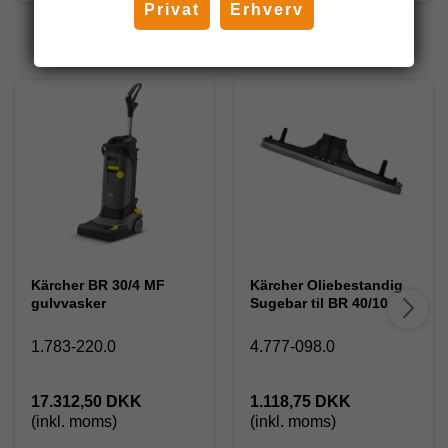
Privat
Erhverv
Andre har også købt
Kärcher BR 30/4 MF
Kärcher Oliebestandig
gulvvasker
Sugebar til BR 40/10
1.783-220.0
4.777-098.0
17.312,50 DKK
1.118,75 DKK
(inkl. moms)
(inkl. moms)