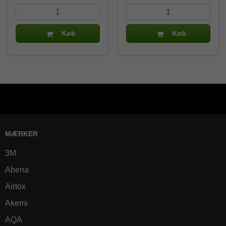
Køb
Køb
MÆRKER
3M
Abena
Airtox
Akemi
AQA