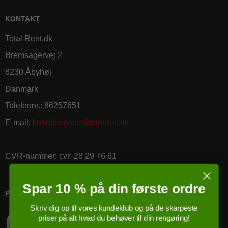
KONTAKT
Total Rent.dk
Bremsagervej 2
8230 Åbyhøj
Danmark
Telefonnr.
:
86257651
E-mail
:
kundeservice@totalrent.dk
CVR-nummer
:
cvr: 28 29 76 61
Spar 10 % på din første ordre
PRICERUNNER KØBSGARANTI
Skriv dig op til vores kundeklub og på de skarpeste
priser på alt hvad du behøver til din rengøring!