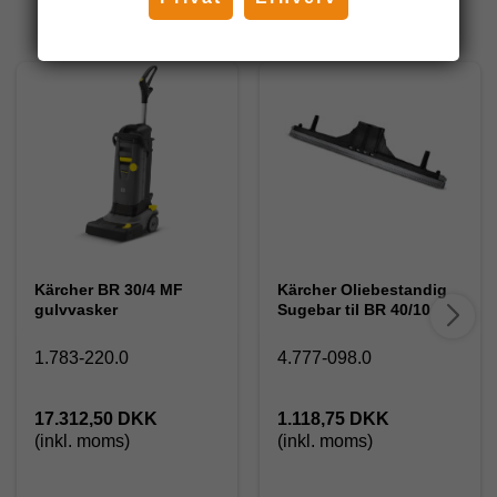
Andre har også købt
Kärcher BR 30/4 MF
Kärcher Oliebestandig
gulvvasker
Sugebar til BR 40/10
1.783-220.0
4.777-098.0
17.312,50 DKK
1.118,75 DKK
(inkl. moms)
(inkl. moms)