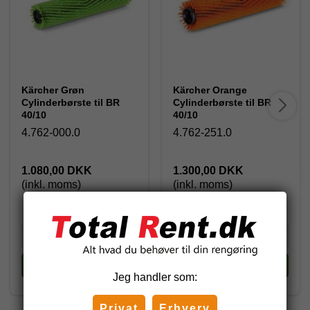
Kärcher Grøn
Kärcher Orange
Cylinderbørste til BR
Cylinderbørste til BR
40/10
40/10
4.762-000.0
4.762-251.0
1.080,00 DKK
1.300,00 DKK
(inkl. moms)
(inkl. moms)
Køb
Køb
Jeg handler som:
Privat
Erhverv