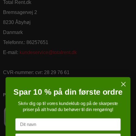
Total Rent.dk
Bremsagervej 2
8230 Åbyhøj
Danmark
Telefonnr.
:
86257651
E-mail
:
kundeservice@totalrent.dk
CVR-nummer
:
cvr: 28 29 76 61
Spar 10 % på din første ordre
PRICERUNNER KØBSGARANTI
Skriv dig op til vores kundeklub og på de skarpeste
priser på alt hvad du behøver til din rengøring!
Navn
Email