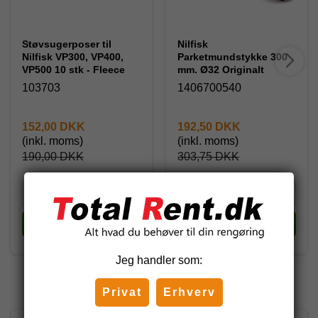
Støvsugerposer til
Nilfisk
Nilfisk VP300, VP400,
Parketmundstykke 300
VP500 10 stk - Fleece
mm. Ø32 Originalt
103703
1406700540
152,00 DKK
192,50 DKK
(inkl. moms)
(inkl. moms)
190,00 DKK
303,75 DKK
Køb
Køb
Jeg handler som:
Andre har også købt
Privat
Erhverv