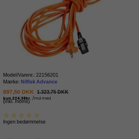
Model/Varenr.:
22156201
Mærke:
Nilfisk Advance
897,50 DKK
1.323,75 DKK
(inkl. moms)
Ingen bedømmelse