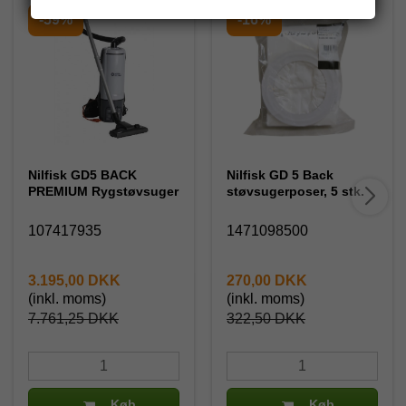
-59%
-16%
Nilfisk GD5 BACK
Nilfisk GD 5 Back
PREMIUM Rygstøvsuger
støvsugerposer, 5 stk.
107417935
1471098500
3.195,00 DKK
270,00 DKK
(inkl. moms)
(inkl. moms)
7.761,25 DKK
322,50 DKK
Køb
Køb