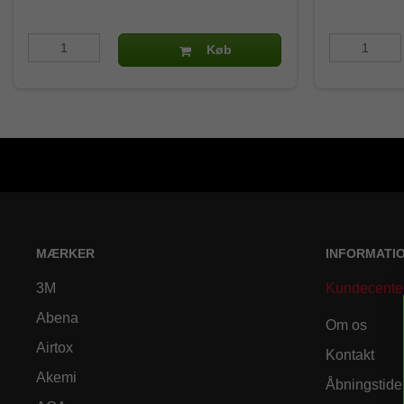
Køb
MÆRKER
INFORMATI
3M
Kundecente
Abena
Om os
Airtox
Kontakt
Akemi
Åbningstide