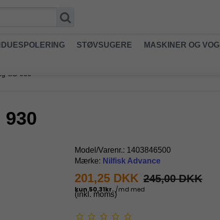
NDUESPOLERING
STØVSUGERE
MASKINER OG VO
ing GD 930
 930
Model/Varenr.:
1403846500
Mærke:
Nilfisk Advance
201,25 DKK
245,00 DKK
(inkl. moms)