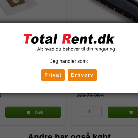
ser til Nilfisk VP300,
Nilfisk Parketmundstykke
00 10 stk - Fleece
Ø32 Originalt
Jeg handler som:
1406700540
Privat
Erhverv
 DKK
192,50 DKK
)
(inkl. moms)
K
303,75 DKK
Køb
Andre har også købt