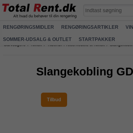
RENGØRINGSMIDLER
RENGØRINGSARTIKLER
VI
SOMMER-UDSALG & OUTLET
STARTPAKKER
Støvsugere
/
Nilfisk
/
Tilbehør / reservedele til Nilfisk
/
Slangekobl
Slangekobling GD
Tilbud