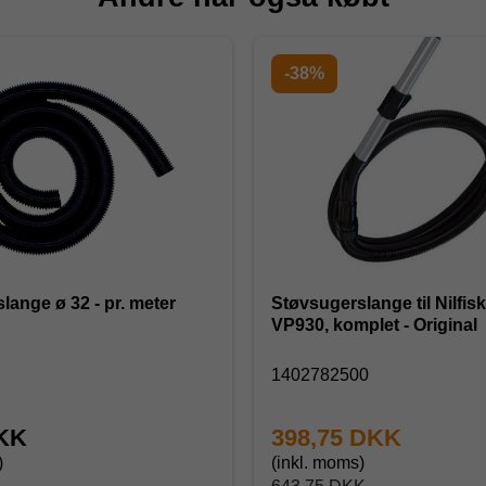
-38%
lange ø 32 - pr. meter
Støvsugerslange til Nilfis
VP930, komplet - Original
1402782500
DKK
398,75 DKK
)
(inkl. moms)