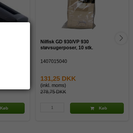
 300 mm.
Nilfisk GD 930/VP 930
støvsugerposer, 10 stk.
1407015040
131,25 DKK
(inkl. moms)
278,75 DKK
Køb
Køb