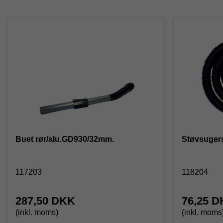
Buet rør/alu.GD930/32mm.
Støvsugers
117203
118204
287,50 DKK
76,25 
(inkl. moms)
(inkl. moms