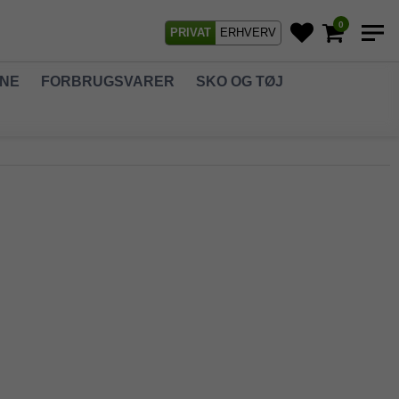
0
PRIVAT
ERHVERV
GNE
FORBRUGSVARER
SKO OG TØJ