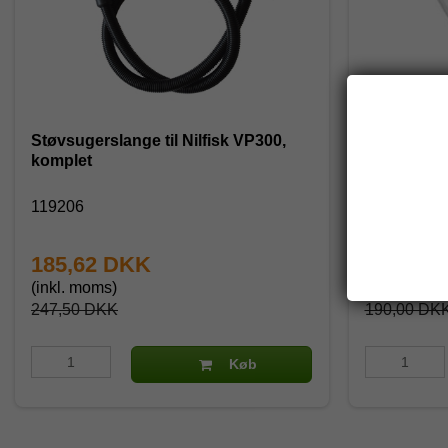
Støvsugerslange til Nilfisk VP300,
Støvsugerpo
komplet
VP400, VP5
119206
103703
185,62 DKK
152,00
(inkl. moms)
(inkl. moms
247,50 DKK
190,00 DK
Køb