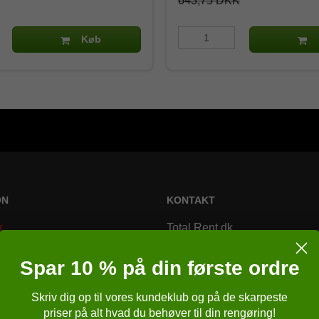
643,75 DKK
Køb
ON
KONTAKT
r
Total Rent.dk
Bremsagervej 2
Spar 10 % på din første ordre
8230 Åbyhøj
Skriv dig op til vores kundeklub og på de skarpeste
Danmark
r
priser på alt hvad du behøver til din rengøring!