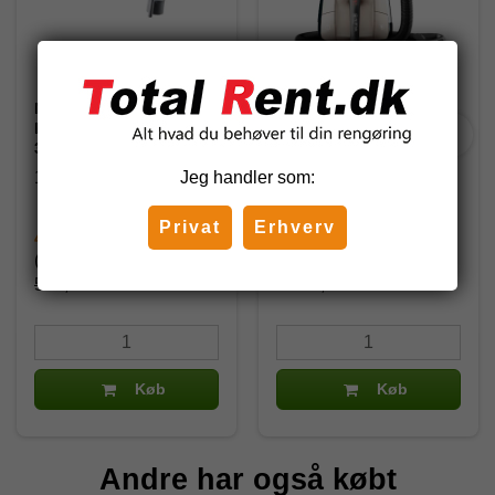
Nilfisk
Nilfisk Elite Comfort
Parketmundstykke grå
støvsuger
350 mm. Ø32 Originalt
107413080
128350552
Jeg handler som:
Privat
Erhverv
472,81 DKK
2.868,75 DKK
(inkl. moms)
(inkl. moms)
556,25 DKK
4.000,00 DKK
Køb
Køb
Andre har også købt