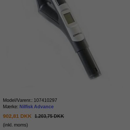
Model/Varenr.:
107410297
Mærke:
Nilfisk Advance
902,81 DKK
1.203,75 DKK
(inkl. moms)