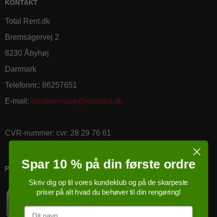
KONTAKT
Total Rent.dk
Bremsagervej 2
8230 Åbyhøj
Danmark
Telefonnr.
:
86257651
E-mail
:
kundeservice@totalrent.dk
CVR-nummer
:
cvr: 28 29 76 61
Spar 10 % på din første ordre
PRICERUNNER KØBSGARANTI
Skriv dig op til vores kundeklub og på de skarpeste
priser på alt hvad du behøver til din rengøring!
Navn