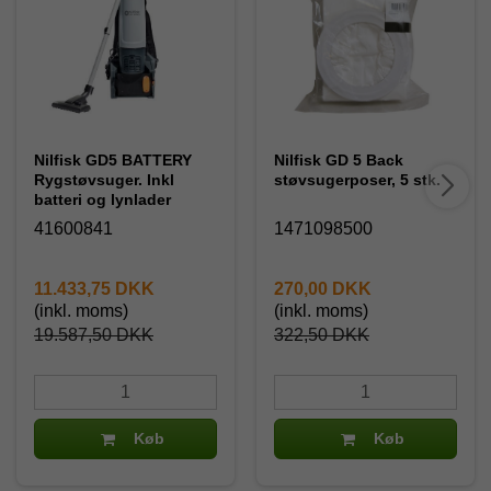
Nilfisk GD5 BATTERY
Nilfisk GD 5 Back
Rygstøvsuger. Inkl
støvsugerposer, 5 stk.
batteri og lynlader
41600841
1471098500
11.433,75 DKK
270,00 DKK
(inkl. moms)
(inkl. moms)
19.587,50 DKK
322,50 DKK
Køb
Køb