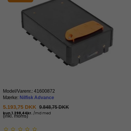
Model/Varenr.:
41600872
Mærke:
Nilfisk Advance
5.193,75 DKK
9.848,75 DKK
(inkl. moms)