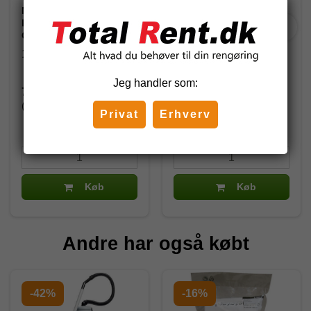
Nilfisk Standard
Støvsugerposer Nilfisk
håndtag, sort/blå -
GD1010, VP300, VP400,
Original, ø32 mm
VP500, GD910 10 stk.
107421446
1408618000
Jeg handler som:
73,75 DKK
140,00 DKK
(inkl. moms)
(inkl. moms)
Privat
Erhverv
293,75 DKK
Køb
Køb
Andre har også købt
-42%
-16%