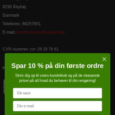
8230 Åbyhøj
Danmark
Telefonnr.
:
86257651
E-mail
:
kundeservice@totalrent.dk
CVR-nummer
:
cvr: 28 29 76 61
Spar 10 % på din første ordre
PRICERUNNER KØBSGARANTI
Skriv dig op til vores kundeklub og på de skarpeste
priser på alt hvad du behøver til din rengøring!
Navn
Email