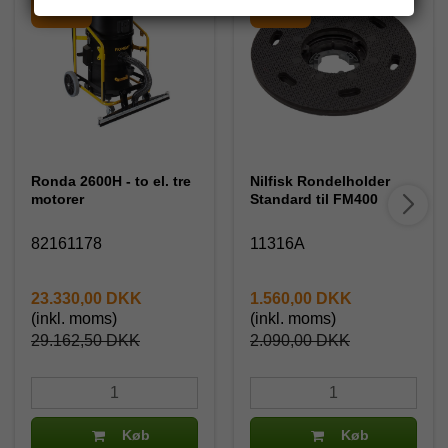
-20%
-25%
Ronda 2600H - to el. tre
Nilfisk Rondelholder
motorer
Standard til FM400
82161178
11316A
23.330,00 DKK
1.560,00 DKK
(inkl. moms)
(inkl. moms)
29.162,50 DKK
2.090,00 DKK
Køb
Køb