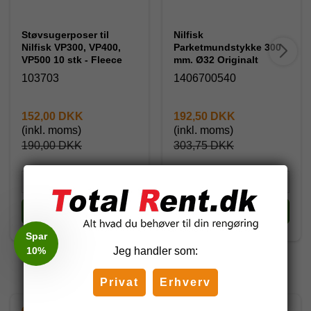
Støvsugerposer til
Nilfisk
Nilfisk VP300, VP400,
Parketmundstykke 300
VP500 10 stk - Fleece
mm. Ø32 Originalt
103703
1406700540
152,00 DKK
192,50 DKK
(inkl. moms)
(inkl. moms)
190,00 DKK
303,75 DKK
Køb
Køb
Spar
10%
Jeg handler som:
Andre har også købt
Privat
Erhverv