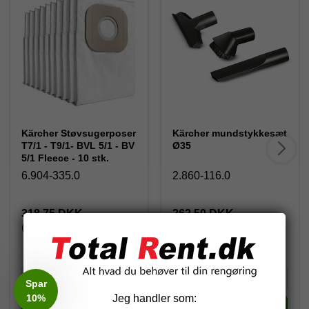
Kärcher Støvsugerposer
Kärcher mundstykkesæt
T7/1 - T9/1- BVL 5/1 - BV
Ø35
5/1 Fleece - 10 stk.
6.904-335.0
2.860-116.0
318,75 DKK
262,50 DKK
(inkl. moms)
(inkl. moms)
Spar
10%
Jeg handler som:
Køb
Køb