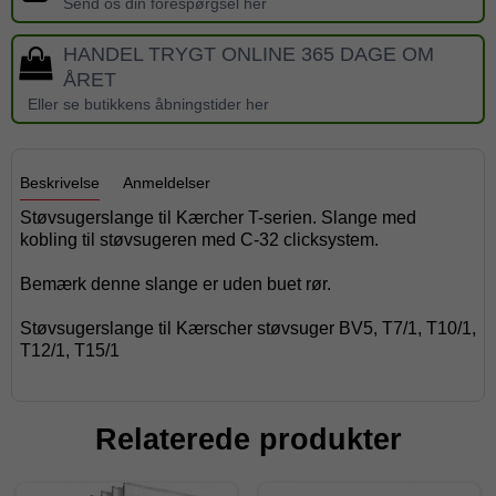
Send os din forespørgsel her
HANDEL TRYGT ONLINE 365 DAGE OM
ÅRET
Eller se butikkens åbningstider her
Beskrivelse
Anmeldelser
Støvsugerslange til Kærcher T-serien. Slange med
kobling til støvsugeren med C-32 clicksystem.
Bemærk denne slange er uden buet rør.
Støvsugerslange til Kærscher støvsuger BV5, T7/1, T10/1,
T12/1, T15/1
Relaterede produkter