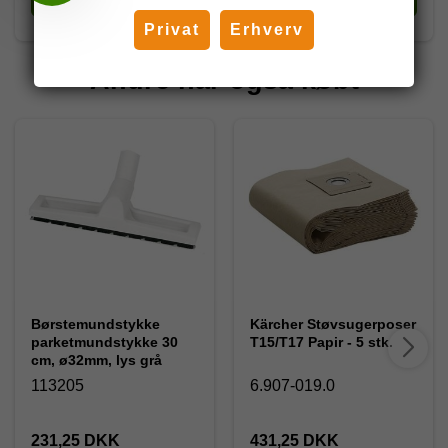
Privat
Erhverv
Andre har også købt
Børstemundstykke
Kärcher Støvsugerposer
parketmundstykke 30
T15/T17 Papir - 5 stk.
cm, ø32mm, lys grå
113205
6.907-019.0
231,25 DKK
431,25 DKK